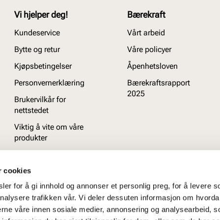
Vi hjelper deg!
Bærekraft
Kundeservice
Vårt arbeid
Bytte og retur
Våre policyer
Kjøpsbetingelser
Åpenhetsloven
Personvernerklæring
Bærekraftsrapport
2025
Brukervilkår for
nettstedet
Viktig å vite om våre
produkter
Ofte stilte spørsmål
r cookies
er for å gi innhold og annonser et personlig preg, for å levere s
nalysere trafikken vår. Vi deler dessuten informasjon om hvorda
nerne våre innen sosiale medier, annonsering og analysearbeid, 