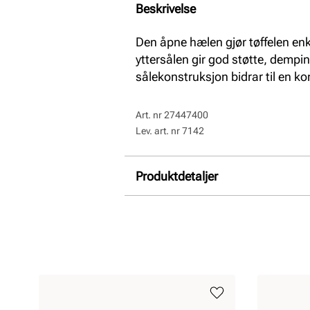
Beskrivelse
Den åpne hælen gjør tøffelen enk
yttersålen gir god støtte, dempi
sålekonstruksjon bidrar til en k
Art. nr
27447400
Lev. art. nr
7142
Produktdetaljer
Overdel:
Ull
For:
Ull
Såle:
Syntet
Hælhøyde:
35 mm