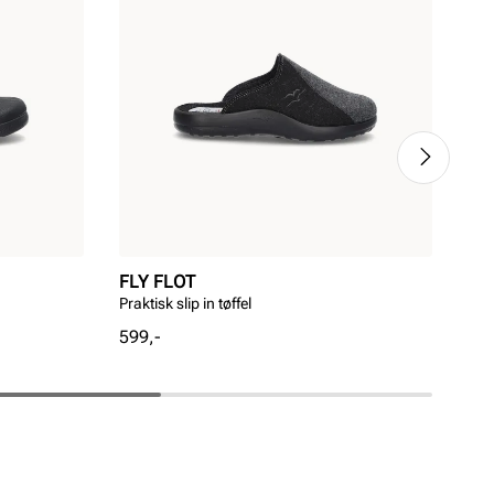
FLY FLOT
FA
Praktisk slip in tøffel
Tøffe
Pris
Pri
599,-
499