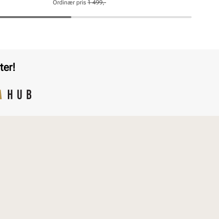
pris
pris
Ordinær pris
1 499,-
Pris
Pris
ter!