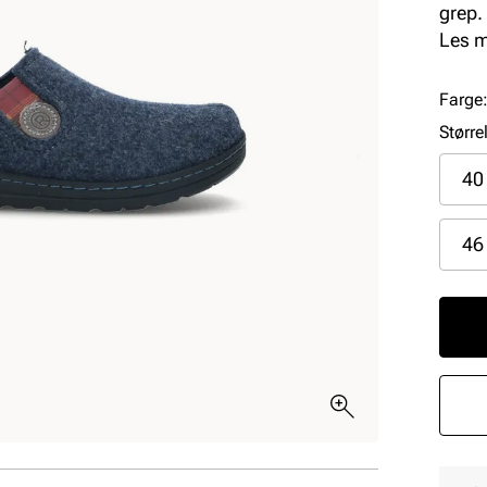
grep.
en ko
Les 
Farge
Større
40
46