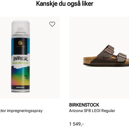
Kanskje du også liker
BIRKENSTOCK
ctor impregneringsspray
Arizona SFB LEOI Regular
Pris
1 549,-