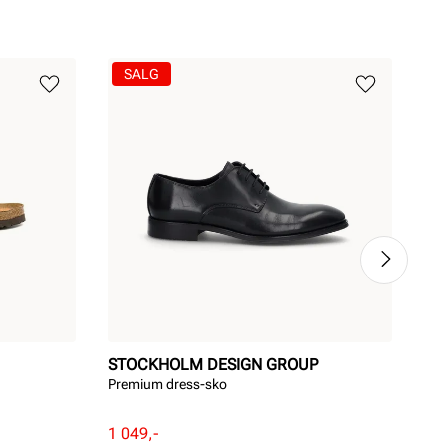
SALG
STOCKHOLM DESIGN GROUP
BI
Premium dress-sko
Ari
Pri
1 1
Rabattert
Ordinær
1 049,-