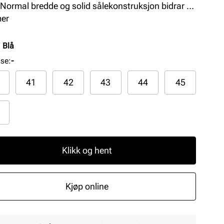
 Normal bredde og solid sålekonstruksjon bidrar til
mfortabel og stabil gange.
mer
:
Blå
lse
:
-
41
42
43
44
45
Klikk og hent
Kjøp online