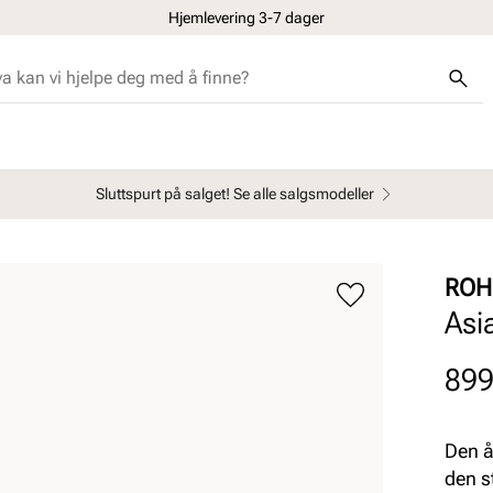
Hjemlevering 3-7 dager
Sluttspurt på salget! Se alle salgsmodeller
ROH
Asi
Pris
899
Den å
den s