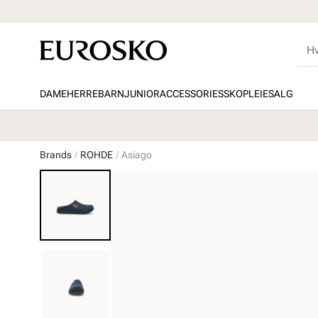
DAME
HERRE
BARN
JUNIOR
ACCESSORIES
SKOPLEIE
SALG
Brands
ROHDE
Asiago