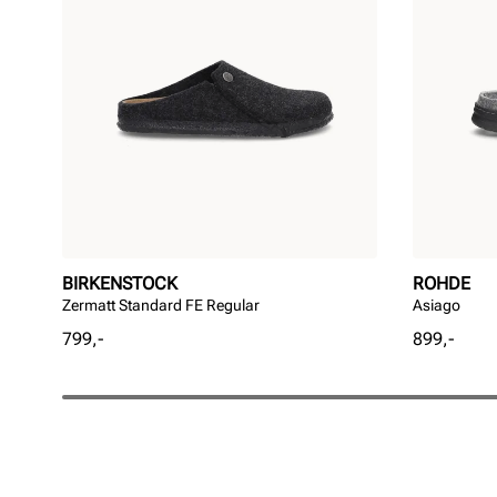
BIRKENSTOCK
ROHDE
Zermatt Standard FE Regular
Asiago
Pris
Pris
799,-
899,-