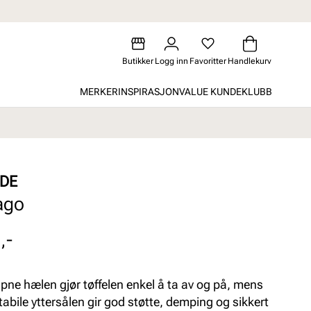
Butikker
Logg inn
Favoritter
Handlekurv
MERKER
INSPIRASJON
VALUE KUNDEKLUBB
DE
ago
,-
pne hælen gjør tøffelen enkel å ta av og på, mens
tabile yttersålen gir god støtte, demping og sikkert