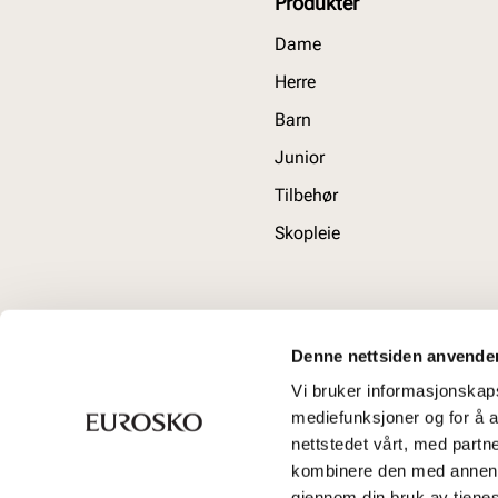
Produkter
Dame
Herre
Barn
Junior
Tilbehør
Skopleie
Denne nettsiden anvende
Vi bruker informasjonskapsl
mediefunksjoner og for å a
nettstedet vårt, med part
kombinere den med annen in
gjennom din bruk av tjene