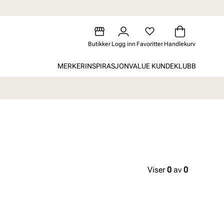
Butikker
Logg inn
Favoritter
Handlekurv
MERKER
INSPIRASJON
VALUE KUNDEKLUBB
Viser
0
av
0