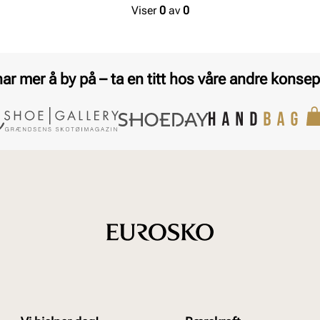
Viser
0
av
0
har mer å by på – ta en titt hos våre andre konsep