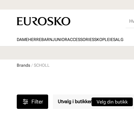
DAME
HERRE
BARN
JUNIOR
ACCESSORIES
SKOPLEIE
SALG
Brands
SCHOLL
Filter
Utvalg i butikker
Velg din butikk