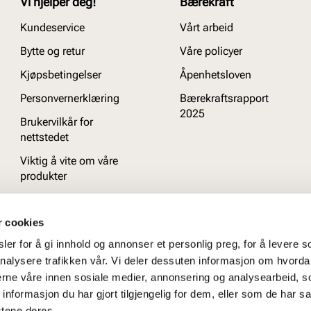
Vi hjelper deg!
Bærekraft
Kundeservice
Vårt arbeid
Bytte og retur
Våre policyer
Kjøpsbetingelser
Åpenhetsloven
Personvernerklæring
Bærekraftsrapport
2025
Brukervilkår for
nettstedet
Viktig å vite om våre
produkter
Ofte stilte spørsmål
r cookies
er for å gi innhold og annonser et personlig preg, for å levere s
nalysere trafikken vår. Vi deler dessuten informasjon om hvorda
nerne våre innen sosiale medier, annonsering og analysearbeid, 
formasjon du har gjort tilgjengelig for dem, eller som de har sa
stene deres.