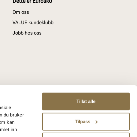
Dette er Eurosko
Om oss
VALUE kundeklubb
Jobb hos oss
Tillat alle
osiale
n du bruker
Tilpass
som kan
mlet inn