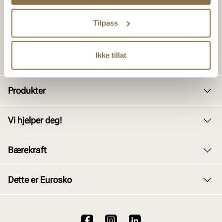
Tilpass
Ikke tillat
Produkter
Dame
Vi hjelper deg!
Herre
Kundeservice
Bærekraft
Barn
Bytte og retur
Junior
Vårt arbeid
Dette er Eurosko
Kjøpsbetingelser
Tilbehør
Våre policyer
Personvernerklæring
Om oss
Skopleie
Åpenhetsloven
Brukervilkår for nettstedet