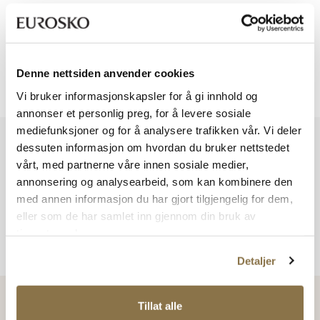
Viser
0
av
0
Denne nettsiden anvender cookies
Viser
0
av
0
Vi bruker informasjonskapsler for å gi innhold og
annonser et personlig preg, for å levere sosiale
mediefunksjoner og for å analysere trafikken vår. Vi deler
Vi har mer å by på – ta en titt hos våre andre konsepter!
dessuten informasjon om hvordan du bruker nettstedet
vårt, med partnerne våre innen sosiale medier,
annonsering og analysearbeid, som kan kombinere den
med annen informasjon du har gjort tilgjengelig for dem,
eller som de har samlet inn gjennom din bruk av
tjenestene deres.
Detaljer
Tillat alle