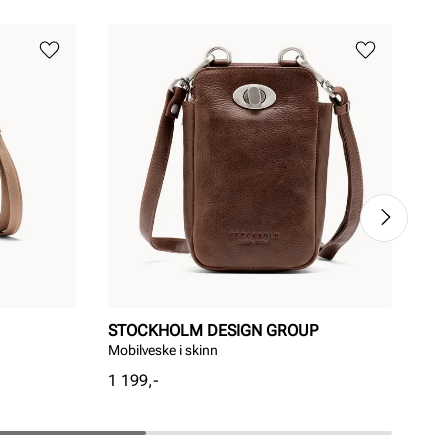
STOCKHOLM DESIGN GROUP
ST
Mobilveske i skinn
Sem
Pris
Pri
1 199,-
699