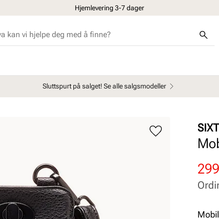
Hjemlevering 3-7 dager
Sluttspurt på salget! Se alle salgsmodeller
SIX
Mob
Rab
Ord
299
pris
pris
Ordi
Pris
Pris
Mobil