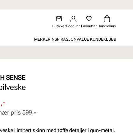
Butikker
Logg inn
Favoritter
Handlekurv
MERKER
INSPIRASJON
VALUE KUNDEKLUBB
TH SENSE
ilveske
attert
inær
,-
nær pris
599,-
veske i imitert skinn med tøffe detaljer i gun-metal.