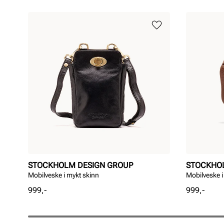
STOCKHOLM DESIGN GROUP
STOCKHO
Mobilveske i mykt skinn
Mobilveske i
Pris
Pris
999,-
999,-