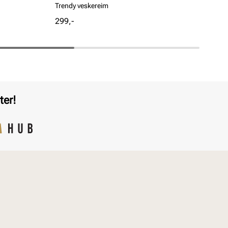
Trendy veskereim
Fre
Pris
Pri
299,-
99,
ter!