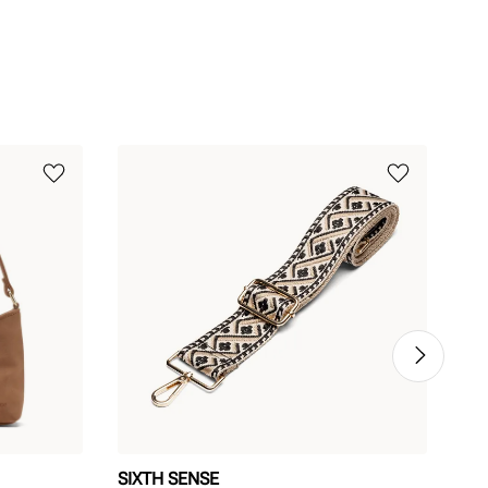
SIXTH SENSE
BA