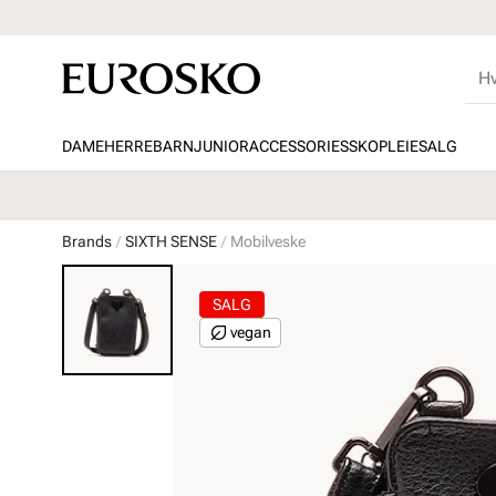
DAME
HERRE
BARN
JUNIOR
ACCESSORIES
SKOPLEIE
SALG
Brands
SIXTH SENSE
Mobilveske
SALG
vegan