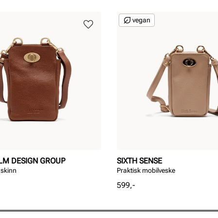
vegan
LM DESIGN GROUP
SIXTH SENSE
 skinn
Praktisk mobilveske
Pris
599,-