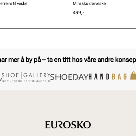
erreim til veske
Mini skulderveske
Pris
499,-
har mer å by på – ta en titt hos våre andre konsep