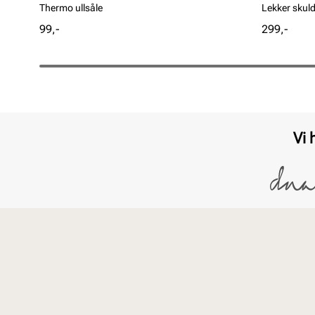
Thermo ullsåle
Lekker skuld
Pris
Pris
99,-
299,-
Vi 