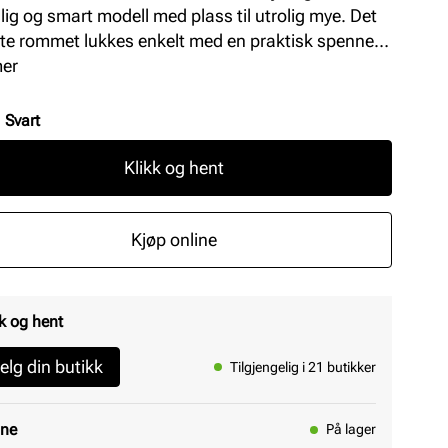
ig og smart modell med plass til utrolig mye. Det
te rommet lukkes enkelt med en praktisk spenne. I
gg har vesken en smart lomme bak med
mer
låslukking. Her er det også to praktiske kortlommer
nsiden. Vesken har en justerbar og avtagbar
:
Svart
errem. Modellen er vegansk. Mål: L = 10 cm, H =
, B = 5 cm.
Klikk og hent
Kjøp online
k og hent
elg din butikk
Tilgjengelig i 21 butikker
ine
På lager