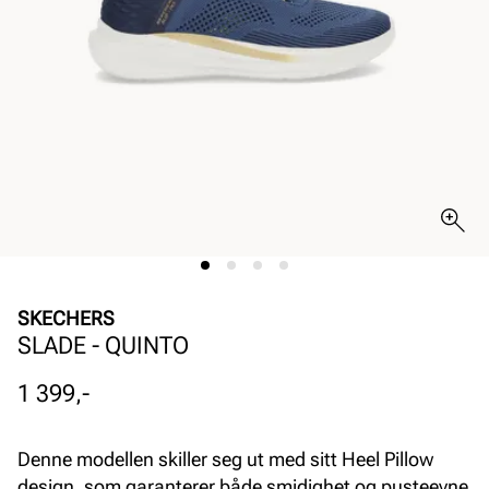
SKECHERS
SLADE - QUINTO
Pris
1 399,-
Denne modellen skiller seg ut med sitt Heel Pillow
design, som garanterer både smidighet og pusteevne