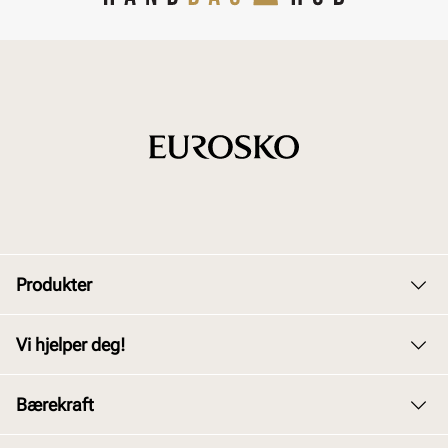
Produkter
Dame
Vi hjelper deg!
Herre
Kundeservice
Bærekraft
Barn
Bytte og retur