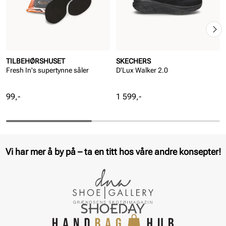
TILBEHØRSHUSET
SKECHERS
Fresh In's supertynne såler
D'Lux Walker 2.0
Pris
Pris
99,-
1 599,-
Vi har mer å by på – ta en titt hos våre andre konsepter!