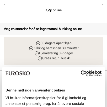
Kjøp online
Velg en størrelse for å se lagerstatus i butikk og online
30 dagers åpent kjøp
Klikk og hent innen 30 minutter
Hjemlevering 3-7 dager
Gratis retur i butikk
Beskrivelse
Denne modellen skiller seg ut med sitt Heel Pillow design, som
Denne nettsiden anvender cookies
garanterer både smidighet og pusteevne med sin finstrikkede
overdel. Innersålen, forsterket med kull og integrert med Skechers
Vi bruker informasjonskapsler for å gi innhold og
Air-Cooled Memory Foam, former seg perfekt etter føttene dine, noe
annonser et personlig preg, for å levere sosiale
som gir ubesværet komfort og en avkjølende følelse. Takket være