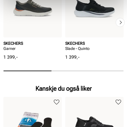
SKECHERS
SKECHERS
Garner
Slade - Quinto
Pris
Pris
1 399,-
1 399,-
Kanskje du også liker