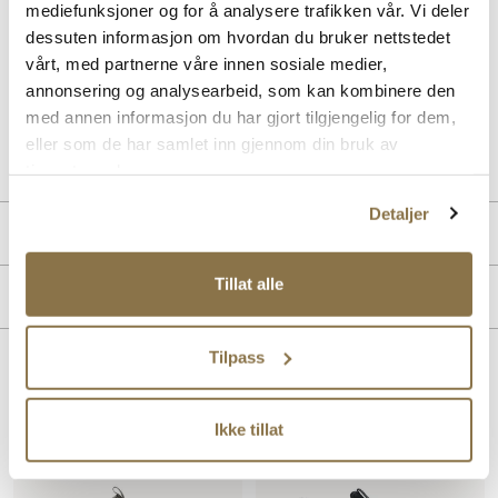
mediefunksjoner og for å analysere trafikken vår. Vi deler
Goga Mat Arch støtten, nyter føttene dine ekstra støtte, noe som gjør
denne Slip-ins modellen til det ideelle valget for deg som søker en
dessuten informasjon om hvordan du bruker nettstedet
sammensmelting av stilfull design og komfortabel funksjonalitet for
vårt, med partnerne våre innen sosiale medier,
en aktiv hverdag.
annonsering og analysearbeid, som kan kombinere den
med annen informasjon du har gjort tilgjengelig for dem,
Art. nr
02443402
eller som de har samlet inn gjennom din bruk av
Lev. art. nr
210810
tjenestene deres.
Detaljer
Produktdetaljer
Overdel:
Textil
Tillat alle
Merke
For:
Textil
Såle:
Støtdempende
Tilpass
Lignende produkter
Ikke tillat