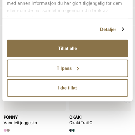
med annen informasjon du har gjort tilgjengelig for dem,
eller som de har samlet inn gjennom din bruk av
Produktdetaljer
tjenestene deres.
Detaljer
Overdel:
Syntetisk
For:
Textil
Lignende produkter
Såle:
EVA såle, Syntet/Gummi
Tillat alle
Membran:
Vanntett
Tilpass
Ikke tillat
PONNY
OKAKI
Vanntett joggesko
Okaki Trail C