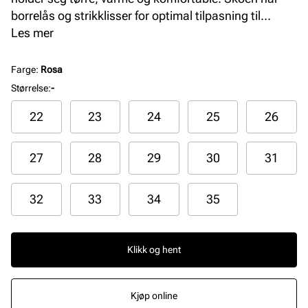
borrelås og strikklisser for optimal tilpasning til
barnefoten, og for enkelt å ta skoene av og på.
Les mer
Fleksibel såle gir godt grep.
Farge
:
Rosa
Størrelse
:
-
22
23
24
25
26
27
28
29
30
31
32
33
34
35
Klikk og hent
Kjøp online