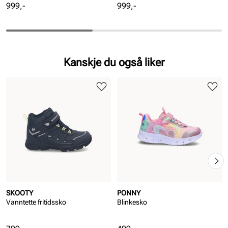
Pris
Pris
999,-
999,-
Kanskje du også liker
SKOOTY
PONNY
Vanntette fritidssko
Blinkesko