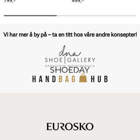
Pris
Pris
799,-
499,-
Vi har mer å by på – ta en titt hos våre andre konsepter!