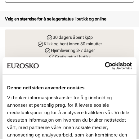
Velg en størrelse for å se lagerstatus i butikk og online
30 dagers åpent kjøp
Klikk og hent innen 30 minutter
Hjemlevering 3-7 dager
Gratis retur i butikk
Beskrivelse
Denne nettsiden anvender cookies
Vanntette og varme fritidssko fra Skooty. Føttene holder seg tørre,
Vi bruker informasjonskapsler for å gi innhold og
varme og komfortable. Skoen har borrelås og strikklisser for optimal
annonser et personlig preg, for å levere sosiale
tilpasning til barnefoten, og for enkelt å ta skoene av og på. Fleksibel
mediefunksjoner og for å analysere trafikken vår. Vi deler
såle gir godt grep.
dessuten informasjon om hvordan du bruker nettstedet
vårt, med partnerne våre innen sosiale medier,
Art. nr
64357002
annonsering og analysearbeid, som kan kombinere den
Lev. art. nr
25H3373