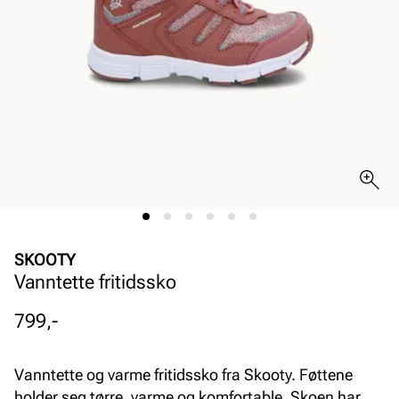
SKOOTY
Vanntette fritidssko
Pris
799,-
Vanntette og varme fritidssko fra Skooty. Føttene
holder seg tørre, varme og komfortable. Skoen har