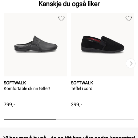
Kanskje du også liker
SOFTWALK
SOFTWALK
Komfortable skinn tøfler!
Tøffel i cord
Pris
Pris
799,-
399,-