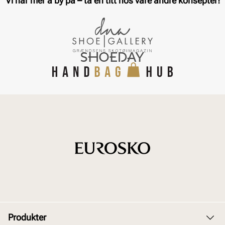
Vi har mer å by på – ta en titt hos våre andre konsepter!
Produkter