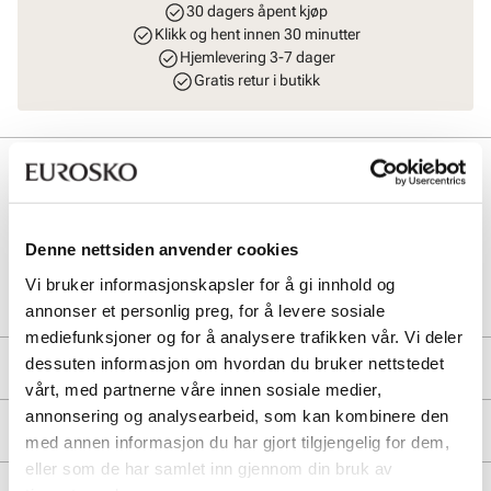
30 dagers åpent kjøp
Klikk og hent innen 30 minutter
Hjemlevering 3-7 dager
Gratis retur i butikk
Beskrivelse
Praktisk og komfortabel slip on tøffel med hælkappe i skinn
Denne nettsiden anvender cookies
Art. nr
27127011
Vi bruker informasjonskapsler for å gi innhold og
Lev. art. nr
22H4542
annonser et personlig preg, for å levere sosiale
mediefunksjoner og for å analysere trafikken vår. Vi deler
dessuten informasjon om hvordan du bruker nettstedet
Produktdetaljer
vårt, med partnerne våre innen sosiale medier,
annonsering og analysearbeid, som kan kombinere den
Overdel:
Skinn
Merke
For:
Skinn
med annen informasjon du har gjort tilgjengelig for dem,
Innersåle:
Skinn
eller som de har samlet inn gjennom din bruk av