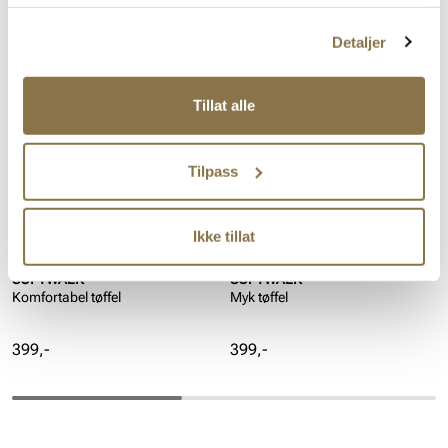
Såle:
Skinn
tjenestene deres.
Lignende produkter
Detaljer
Tillat alle
Tilpass
Ikke tillat
SOFTWALK
SOFTWALK
Komfortabel tøffel
Myk tøffel
Pris
Pris
399,-
399,-