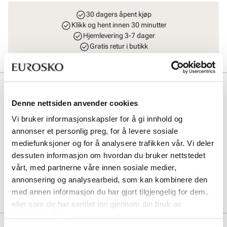
30 dagers åpent kjøp
Klikk og hent innen 30 minutter
Hjemlevering 3-7 dager
Gratis retur i butikk
Beskrivelse
Denne nettsiden anvender cookies
Kraftig børste til semsket skinn med nylon- og messingbust.
Inkluderer to spesielle rensekanter for vanskelig tilgjengelige steder,
Vi bruker informasjonskapsler for å gi innhold og
eller kanter og sømmer. Forstørret flate med gummiknopper for å
annonser et personlig preg, for å levere sosiale
børste opp. Svart plasthåndtak med ergonomisk grep. Bruk denne til
mediefunksjoner og for å analysere trafikken vår. Vi deler
å rengjøre semsket skinn, eller til å lett børste opp fiberne hvis det er
dessuten informasjon om hvordan du bruker nettstedet
behov for det. Børst forsiktig så du ikke ødelegger materialet.
vårt, med partnerne våre innen sosiale medier,
annonsering og analysearbeid, som kan kombinere den
Art. nr
97743002
med annen informasjon du har gjort tilgjengelig for dem,
Lev. art. nr
5612
eller som de har samlet inn gjennom din bruk av
tjenestene deres.