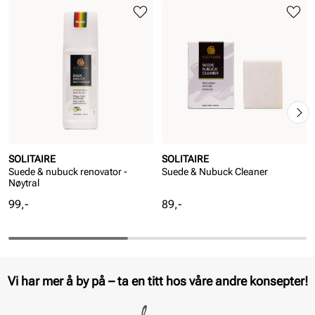
SOLITAIRE
SOLITAIRE
Suede & nubuck renovator -
Suede & Nubuck Cleaner
Nøytral
Pris
Pris
99,-
89,-
Vi har mer å by på – ta en titt hos våre andre konsepter!