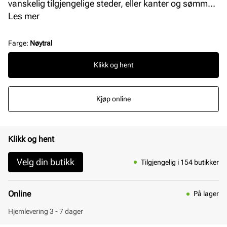
vanskelig tilgjengelige steder, eller kanter og sømmer.
Forstørret flate med gummiknopper for å børste opp.
Les mer
Svart plasthåndtak med ergonomisk grep. Bruk
denne til å rengjøre semsket skinn, eller til å lett
Farge
:
Nøytral
børste opp fiberne hvis det er behov for det. Børst
Klikk og hent
forsiktig så du ikke ødelegger materialet.
Kjøp online
Klikk og hent
Velg din butikk
Tilgjengelig i 154 butikker
Online
På lager
Hjemlevering 3 - 7 dager