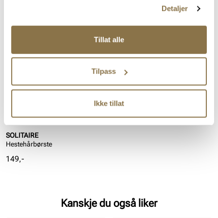
Detaljer
Lignende produkter
Tillat alle
Tilpass
Ikke tillat
SOLITAIRE
Hestehårbørste
Pris
149,-
Kanskje du også liker