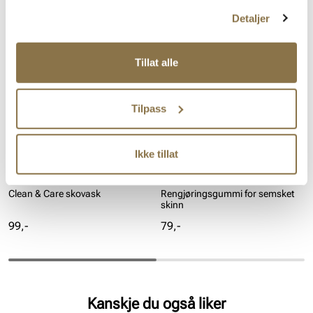
Lignende produkter
Detaljer
Tillat alle
Tilpass
Ikke tillat
BAMA
BAMA
Clean & Care skovask
Rengjøringsgummi for semsket
skinn
Pris
Pris
99,-
79,-
Kanskje du også liker