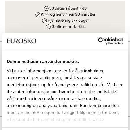
30 dagers åpent kjøp
Klikk og hent innen 30 minutter
Hjemlevering 3-7 dager
Gratis retur i butikk
Beskrivelse
Denne nettsiden anvender cookies
Rengjøringsskum til alle typer materialer. Anbefales spesielt til
semskede materialer. Biologisk nedbrytbart rengjørings- og
Vi bruker informasjonskapsler for å gi innhold og
pleieskum. Universell pleie for alle materialer. Nærer alt skinn med
annonser et personlig preg, for å levere sosiale
avokadoolje av høy kvalitet. Intensiv men skånsom rengjøring.
Frisker opp farger. Produktet kan brukes innendørs. Behagelig duft.
mediefunksjoner og for å analysere trafikken vår. Vi deler
dessuten informasjon om hvordan du bruker nettstedet
vårt, med partnerne våre innen sosiale medier,
Art. nr
97643002
annonsering og analysearbeid, som kan kombinere den
Lev. art. nr
2015
med annen informasjon du har gjort tilgjengelig for dem,
eller som de har samlet inn gjennom din bruk av
tjenestene deres.