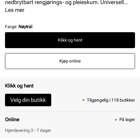
nedbrytbart rengjørings- og pleieskum. Universell
pleie for alle materialer. Nærer alt skinn med
Les mer
avokadoolje av høy kvalitet. Intensiv men skånsom
rengjøring. Frisker opp farger. Produktet kan brukes
Farge
:
Nøytral
innendørs. Behagelig duft.
Klikk og hent
Kjøp online
Klikk og hent
Velg din butikk
Tilgjengelig i 118 butikker
Online
På lager
Hjemlevering 3 - 7 dager