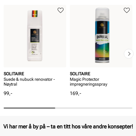
SOLITAIRE
SOLITAIRE
Suede & nubuck renovator -
Magic Protector
Nøytral
impregneringsspray
Pris
Pris
99,-
169,-
Vi har mer å by på – ta en titt hos våre andre konsepter!