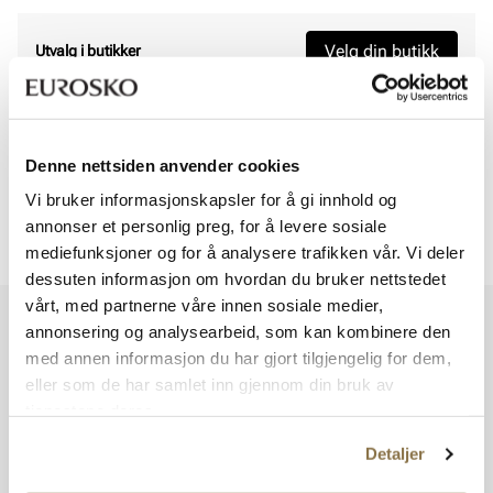
Velg din butikk
Utvalg i butikker
Viser
0
av
0
Denne nettsiden anvender cookies
Vi bruker informasjonskapsler for å gi innhold og
annonser et personlig preg, for å levere sosiale
Viser
0
av
0
mediefunksjoner og for å analysere trafikken vår. Vi deler
dessuten informasjon om hvordan du bruker nettstedet
vårt, med partnerne våre innen sosiale medier,
Vi har mer å by på – ta en titt hos våre andre konsepter!
annonsering og analysearbeid, som kan kombinere den
med annen informasjon du har gjort tilgjengelig for dem,
eller som de har samlet inn gjennom din bruk av
tjenestene deres.
Detaljer