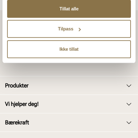
Tillat alle
Tilpass
Ikke tillat
Produkter
Dame
Vi hjelper deg!
Herre
Kundeservice
Bærekraft
Barn
Bytte og retur
Junior
Vårt arbeid