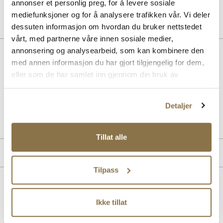
annonser et personlig preg, for å levere sosiale
mediefunksjoner og for å analysere trafikken vår. Vi deler
dessuten informasjon om hvordan du bruker nettstedet
vårt, med partnerne våre innen sosiale medier,
annonsering og analysearbeid, som kan kombinere den
Beskrivelse
med annen informasjon du har gjort tilgjengelig for dem,
Superfit Boomerang. En lett sandal med lukket tå og skinntrukket
eller som de har samlet inn gjennom din bruk av
for. Den perfekte sandalen for aktive barn som både krabber og går.
tjenestene deres.
Detaljer
Art. nr
72263400
Lev. art. nr
1-000871
Tillat alle
Produktdetaljer
Tilpass
Overdel:
Semsket skinn
For:
Skinn
Lignende produkter
Såle:
Syntet
Ikke tillat