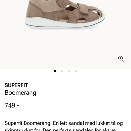
SUPERFIT
Boomerang
Pris
749,-
Superfit Boomerang. En lett sandal med lukket tå og
skinntrukket for. Den perfekte sandalen for aktive