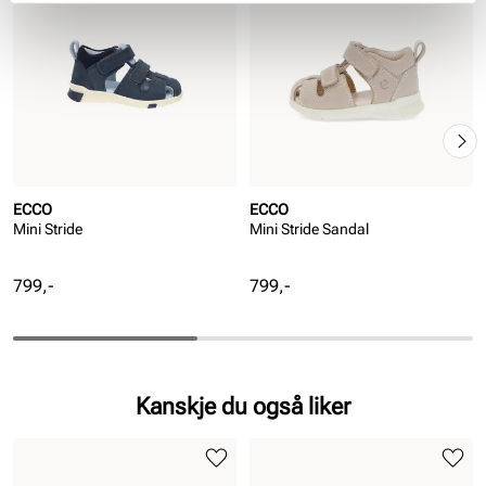
ECCO
ECCO
Mini Stride
Mini Stride Sandal
Pris
Pris
799,-
799,-
Kanskje du også liker