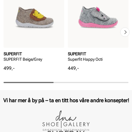
SUPERFIT
SUPERFIT
SUPERFIT Beige/Grey
Superfit Happy Octi
Pris
Pris
499,-
449,-
Vi har mer å by på – ta en titt hos våre andre konsepter!