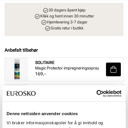
30 dagers åpent kjøp
Klikk og hent innen 30 minutter
Hjemlevering 3-7 dager
Gratis retur i butikk
Anbefalt tilbehør
SOLITAIRE
Magic Protector impregneringsspray
Pris
169,-
SOLITAIRE
Suede & nubuck renovator - Nøytral
Pris
99,-
Denne nettsiden anvender cookies
SOLITAIRE
Combi Care Foam skovask
Vi bruker informasjonskapsler for å gi innhold og
Pris
99,-