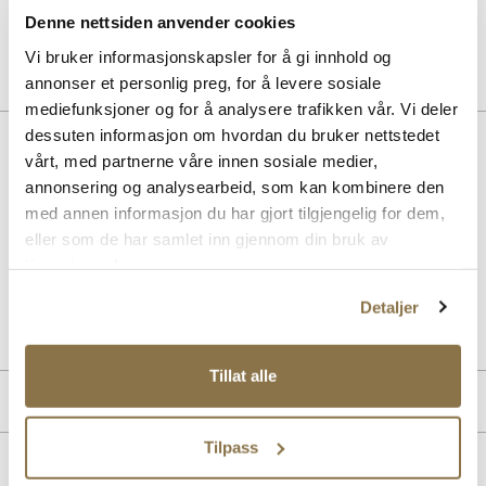
Pris
229,-
Denne nettsiden anvender cookies
Vi bruker informasjonskapsler for å gi innhold og
annonser et personlig preg, for å levere sosiale
mediefunksjoner og for å analysere trafikken vår. Vi deler
dessuten informasjon om hvordan du bruker nettstedet
Beskrivelse
vårt, med partnerne våre innen sosiale medier,
annonsering og analysearbeid, som kan kombinere den
Tamaris klassiske ballerinasko i glatt skinn kombinerer elegant
design med høy komfort. Med myk yttersåle og Touchit
med annen informasjon du har gjort tilgjengelig for dem,
memoryfoam-dekksåle gir den en behagelig passform som varer
eller som de har samlet inn gjennom din bruk av
hele dagen. Perfekt for dame som ønsker stil og komfort i ett.
tjenestene deres.
Art. nr
31137401
Detaljer
Lev. art. nr
1-22116-41
Tillat alle
Produktdetaljer
Tilpass
Overdel:
Glatt skinn
Merke
For:
Textil