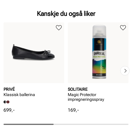
Kanskje du også liker
PRIVÉ
SOLITAIRE
Klassisk ballerina
Magic Protector
impregneringsspray
Pris
Pris
699,-
169,-