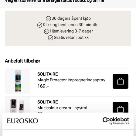
Velg en størrelse for å se lagerstatus i butikk og online
30 dagers åpent kjøp
Klikk og hent innen 30 minutter
Hjemlevering 3-7 dager
Gratis retur i butikk
Anbefalt tilbehør
SOLITAIRE
Magic Protector impregneringsspray
Pris
169,-
SOLITAIRE
Multicolour cream - nøytral
Pris
99,-
SOLITAIRE
Sneaker Magic cleaning sett