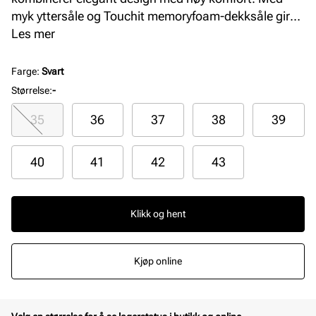
myk yttersåle og Touchit memoryfoam-dekksåle gir
den en behagelig passform som varer hele dagen.
Les mer
Perfekt for dame som ønsker stil og komfort i ett.
Farge
:
Svart
Størrelse
:
-
35
36
37
38
39
40
41
42
43
Klikk og hent
Kjøp online