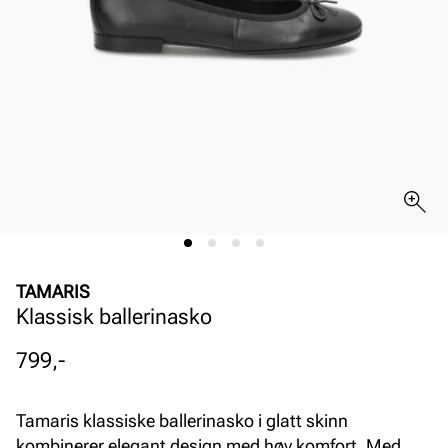
TAMARIS
Klassisk ballerinasko
Pris
799,-
Tamaris klassiske ballerinasko i glatt skinn
kombinerer elegant design med høy komfort. Med