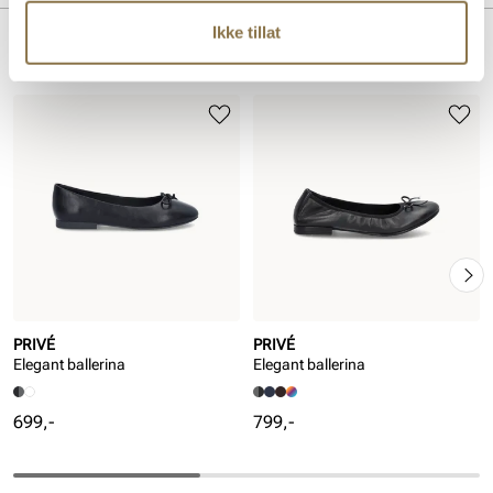
Såle:
Syntet
Ikke tillat
Hælhøyde:
10 mm
Lignende produkter
PRIVÉ
PRIVÉ
Elegant ballerina
Elegant ballerina
Pris
Pris
699,-
799,-