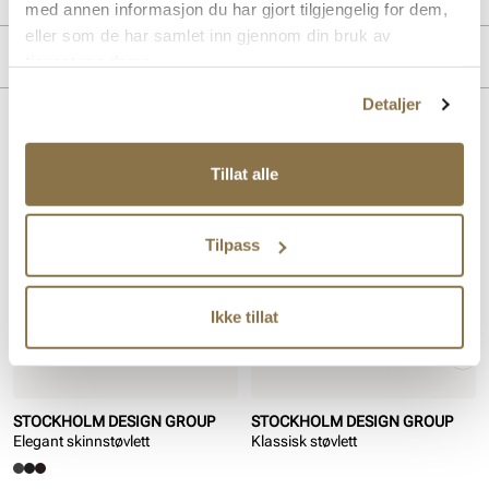
med annen informasjon du har gjort tilgjengelig for dem,
eller som de har samlet inn gjennom din bruk av
Overdel:
Glatt skinn, Syntetisk
Merke
tjenestene deres.
For:
Textil
Såle:
Syntet
Detaljer
Hælhøyde:
82 mm
Lignende produkter
Tillat alle
Tilpass
Ikke tillat
STOCKHOLM DESIGN GROUP
STOCKHOLM DESIGN GROUP
Elegant skinnstøvlett
Klassisk støvlett