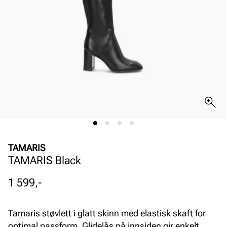
TAMARIS
TAMARIS Black
Pris
1 599,-
Tamaris støvlett i glatt skinn med elastisk skaft for
optimal passform. Glidelås på innsiden gir enkelt