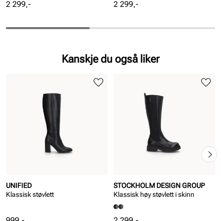
Pris
Pris
2 299,-
2 299,-
Kanskje du også liker
UNIFIED
STOCKHOLM DESIGN GROUP
Klassisk støvlett
Klassisk høy støvlett i skinn
Pris
Pris
999,-
2 299,-