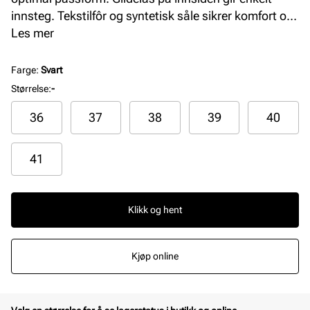
innsteg. Tekstilfôr og syntetisk såle sikrer komfort og
slitestyrke. En elegant og tidløs høy støvlett for dame.
Les mer
Farge
:
Svart
Størrelse
:
-
36
37
38
39
40
41
Klikk og hent
Kjøp online