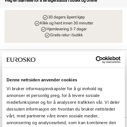
Velg en størrelse for å se lagerstatus i butikk og online
30 dagers åpent kjøp
Klikk og hent innen 30 minutter
Hjemlevering 3-7 dager
Gratis retur i butikk
Beskrivelse
Tamaris støvlett i glatt skinn med elastisk skaft for optimal passform.
Glidelås på innsiden gir enkelt innsteg. Tekstilfôr og syntetisk såle
Denne nettsiden anvender cookies
sikrer komfort og slitestyrke. En elegant og tidløs høy støvlett for
dame.
Vi bruker informasjonskapsler for å gi innhold og
annonser et personlig preg, for å levere sosiale
Art. nr
51137402
mediefunksjoner og for å analysere trafikken vår. Vi deler
Lev. art. nr
1-25517-41
dessuten informasjon om hvordan du bruker nettstedet
vårt, med partnerne våre innen sosiale medier,
annonsering og analysearbeid, som kan kombinere den
Produktdetaljer