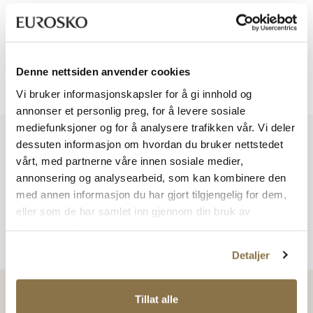
Viser
0
av
0
Denne nettsiden anvender cookies
Viser
0
av
0
Vi bruker informasjonskapsler for å gi innhold og
annonser et personlig preg, for å levere sosiale
mediefunksjoner og for å analysere trafikken vår. Vi deler
Vi har mer å by på – ta en titt hos våre andre konsepter!
dessuten informasjon om hvordan du bruker nettstedet
vårt, med partnerne våre innen sosiale medier,
annonsering og analysearbeid, som kan kombinere den
med annen informasjon du har gjort tilgjengelig for dem,
eller som de har samlet inn gjennom din bruk av
tjenestene deres.
Detaljer
Tillat alle