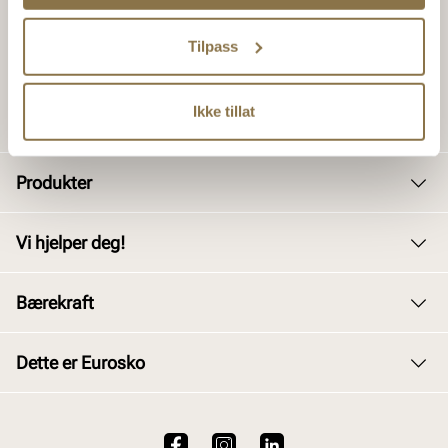
Tilpass
Ikke tillat
Produkter
Dame
Vi hjelper deg!
Herre
Kundeservice
Bærekraft
Barn
Bytte og retur
Junior
Vårt arbeid
Dette er Eurosko
Kjøpsbetingelser
Tilbehør
Våre policyer
Personvernerklæring
Om oss
Skopleie
Åpenhetsloven
Brukervilkår for nettstedet