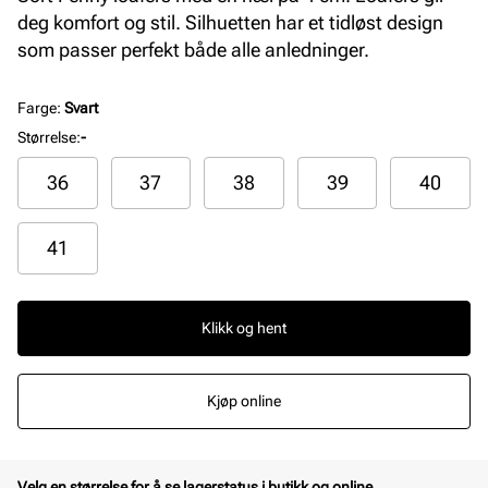
deg komfort og stil. Silhuetten har et tidløst design
som passer perfekt både alle anledninger.
Farge
:
Svart
Størrelse
:
-
36
37
38
39
40
41
Klikk og hent
Kjøp online
Velg en størrelse for å se lagerstatus i butikk og online