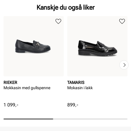
Kanskje du også liker
RIEKER
TAMARIS
Mokkasin med gullspenne
Mokasin i lakk
Pris
Pris
1 099,-
899,-