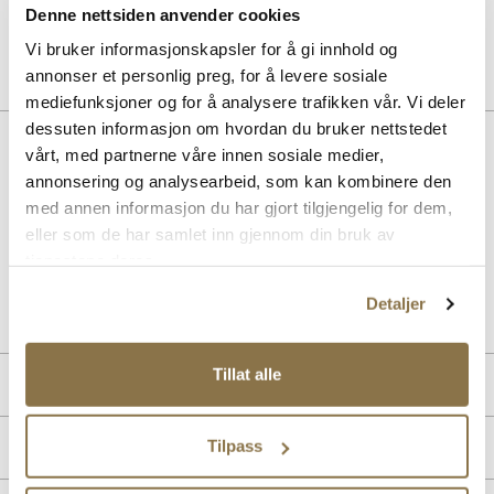
Denne nettsiden anvender cookies
Pris
229,-
Vi bruker informasjonskapsler for å gi innhold og
annonser et personlig preg, for å levere sosiale
mediefunksjoner og for å analysere trafikken vår. Vi deler
dessuten informasjon om hvordan du bruker nettstedet
Beskrivelse
vårt, med partnerne våre innen sosiale medier,
annonsering og analysearbeid, som kan kombinere den
Sort Penny loafers med en hæl på 4 cm. Loafers gir deg komfort og
med annen informasjon du har gjort tilgjengelig for dem,
stil. Silhuetten har et tidløst design som passer perfekt både alle
anledninger.
eller som de har samlet inn gjennom din bruk av
tjenestene deres.
Art. nr
33157003
Detaljer
Lev. art. nr
25H1219
Tillat alle
Produktdetaljer
Overdel:
Syntetisk
Merke
Tilpass
For:
Syntet
Såle:
Syntet/Gummi