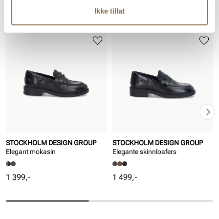
Ikke tillat
Lignende produkter
STOCKHOLM DESIGN GROUP
STOCKHOLM DESIGN GROUP
Elegant mokasin
Elegante skinnloafers
Pris
Pris
1 399,-
1 499,-