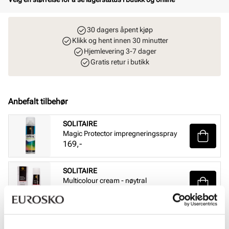
30 dagers åpent kjøp
Klikk og hent innen 30 minutter
Hjemlevering 3-7 dager
Gratis retur i butikk
Anbefalt tilbehør
SOLITAIRE
Magic Protector impregneringsspray
Pris
169,-
SOLITAIRE
Multicolour cream - nøytral
Pris
99,-
SOLITAIRE
Sneaker Magic cleaning sett