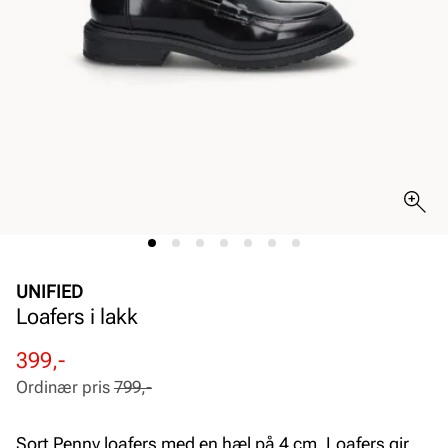
UNIFIED
Loafers i lakk
Rabattert
Ordinær
399,-
pris
pris
Ordinær pris
799,-
Pris
Pris
Sort Penny loafers med en hæl på 4 cm. Loafers gir