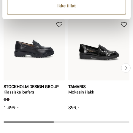
Vegansk
Ikke tillat
Lignende produkter
STOCKHOLM DESIGN GROUP
TAMARIS
Klassiske loafers
Mokasin i lakk
Pris
Pris
1 499,-
899,-