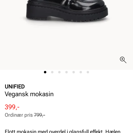
UNIFIED
Vegansk mokasin
Rabattert
Ordinær
399,-
pris
pris
Ordinær pris
799,-
Pris
Pris
Flott mokasin med overdel i glansfull effekt. Hælen