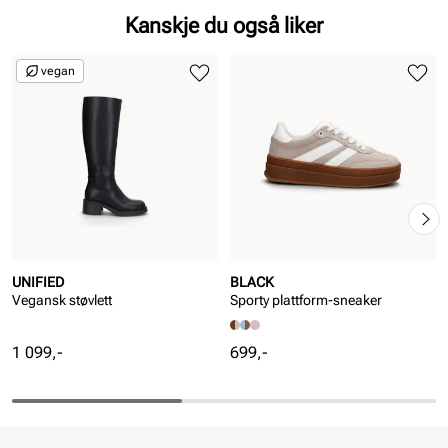
Kanskje du også liker
vegan
UNIFIED
BLACK
Vegansk støvlett
Sporty plattform-sneaker
Pris
Pris
1 099,-
699,-