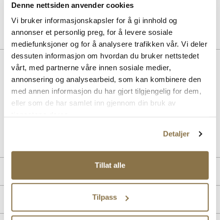
Denne nettsiden anvender cookies
Pris
229,-
Vi bruker informasjonskapsler for å gi innhold og
annonser et personlig preg, for å levere sosiale
mediefunksjoner og for å analysere trafikken vår. Vi deler
dessuten informasjon om hvordan du bruker nettstedet
Beskrivelse
vårt, med partnerne våre innen sosiale medier,
annonsering og analysearbeid, som kan kombinere den
Flott mokasin med overdel i glansfull effekt. Hælen måler 6 cm.
med annen informasjon du har gjort tilgjengelig for dem,
Stilfull detalj med en reim over vristen med en stor sølv spenne.
Modellen er vegansk.
eller som de har samlet inn gjennom din bruk av
tjenestene deres.
Art. nr
33157006
Detaljer
Lev. art. nr
25H1224
Tillat alle
Produktdetaljer
Overdel:
Syntetisk
Tilpass
Merke
For:
Syntet
Såle:
Syntet/Gummi