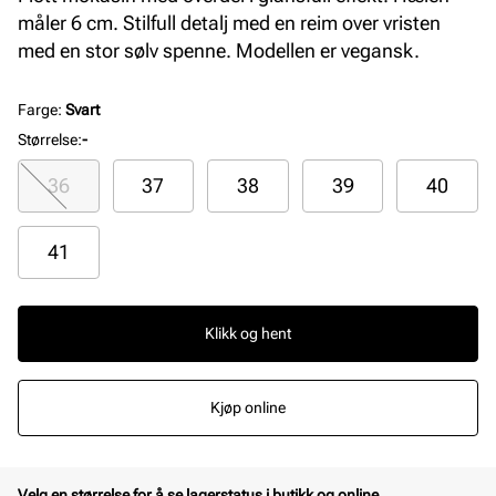
måler 6 cm. Stilfull detalj med en reim over vristen
med en stor sølv spenne. Modellen er vegansk.
Farge
:
Svart
Størrelse
:
-
36
37
38
39
40
41
Klikk og hent
Kjøp online
Velg en størrelse for å se lagerstatus i butikk og online