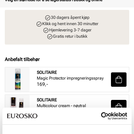
30 dagers åpent kjøp
Klikk og hent innen 30 minutter
Hjemlevering 3-7 dager
Gratis retur i butikk
Anbefalt tilbehør
SOLITAIRE
Magic Protector impregneringsspray
Pris
169,-
SOLITAIRE
Multicolour cream - nøytral
Pris
99,-
SOLITAIRE
Sneaker Magic cleaning sett