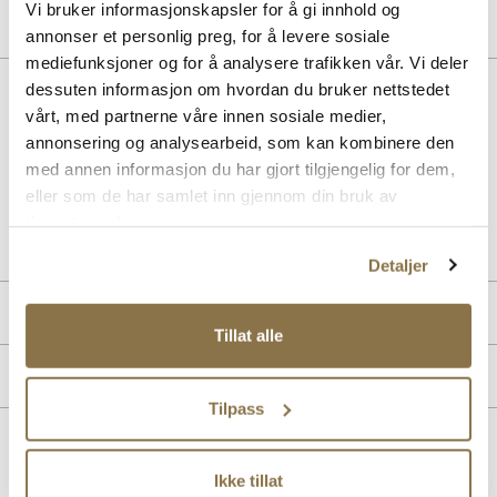
Vi bruker informasjonskapsler for å gi innhold og
annonser et personlig preg, for å levere sosiale
mediefunksjoner og for å analysere trafikken vår. Vi deler
Beskrivelse
dessuten informasjon om hvordan du bruker nettstedet
vårt, med partnerne våre innen sosiale medier,
Kule sorte skoletter med en stabil hæl på 5,5cm. Glidelås på siden
annonsering og analysearbeid, som kan kombinere den
for å enkle innsteget.
med annen informasjon du har gjort tilgjengelig for dem,
eller som de har samlet inn gjennom din bruk av
Art. nr
53157007
tjenestene deres.
Lev. art. nr
25H1259
Detaljer
Produktdetaljer
Tillat alle
Overdel:
Syntetisk
Merke
For:
Textil
Tilpass
Såle:
Syntet/Gummi
Lignende produkter
Ikke tillat