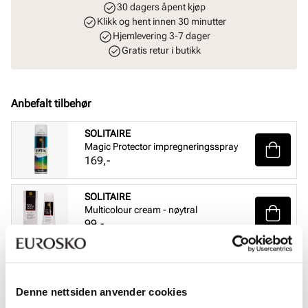
30 dagers åpent kjøp
Klikk og hent innen 30 minutter
Hjemlevering 3-7 dager
Gratis retur i butikk
Anbefalt tilbehør
SOLITAIRE
Magic Protector impregneringsspray
Pris
169,-
SOLITAIRE
Multicolour cream - nøytral
Pris
99,-
SOLITAIRE
Sneaker Magic cleaning sett
Pris
229,-
Denne nettsiden anvender cookies