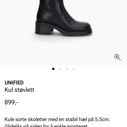
UNIFIED
Kul støvlett
Pris
899,-
Kule sorte skoletter med en stabil hæl på 5,5cm.
Glidelås på siden for å enkle innsteget.