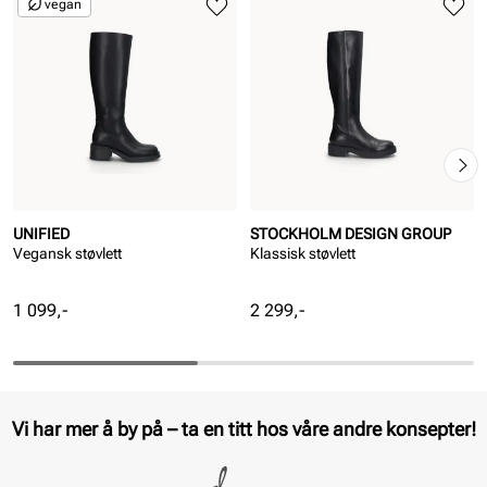
vegan
UNIFIED
STOCKHOLM DESIGN GROUP
Vegansk støvlett
Klassisk støvlett
Pris
Pris
1 099,-
2 299,-
Vi har mer å by på – ta en titt hos våre andre konsepter!