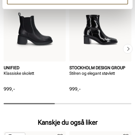
UNIFIED
STOCKHOLM DESIGN GROUP
Klassiske skolett
Stilren og elegant støvlett
Pris
Pris
999,-
999,-
Kanskje du også liker