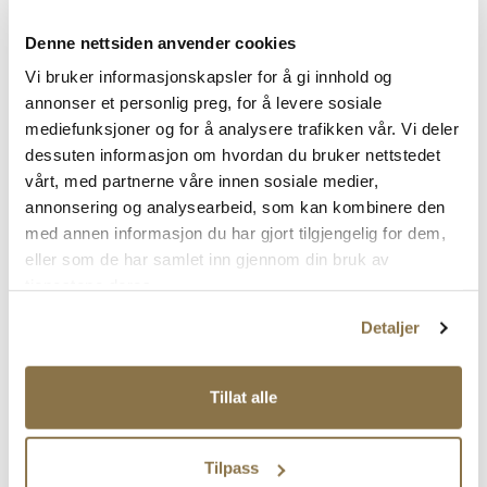
Pris
Pris
Denne nettsiden anvender cookies
Vi bruker informasjonskapsler for å gi innhold og
Hva med disse produktene?
annonser et personlig preg, for å levere sosiale
mediefunksjoner og for å analysere trafikken vår. Vi deler
SALG
SALG
dessuten informasjon om hvordan du bruker nettstedet
vårt, med partnerne våre innen sosiale medier,
annonsering og analysearbeid, som kan kombinere den
med annen informasjon du har gjort tilgjengelig for dem,
eller som de har samlet inn gjennom din bruk av
tjenestene deres.
Detaljer
OKAKI
STOCKHOLM DESIGN GROUP
Okaki Hyper Sympatex
Trendy loafer
Tillat alle
Rabattert
Ordinær
Rabattert
Ordinær
1 119,-
749,-
Tilpass
pris
pris
pris
pris
Ordinær pris
1 599,-
Ordinær pris
1 499,-