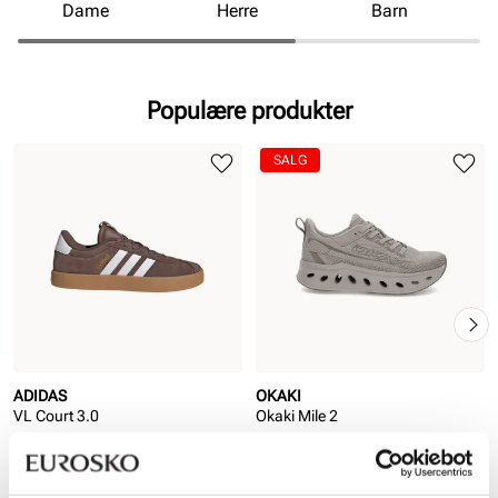
Dame
Herre
Barn
Populære produkter
SALG
ADIDAS
OKAKI
VL Court 3.0
Okaki Mile 2
Pris
799,-
Rabattert
Ordinær
799,-
pris
pris
Ordinær pris
1 599,-