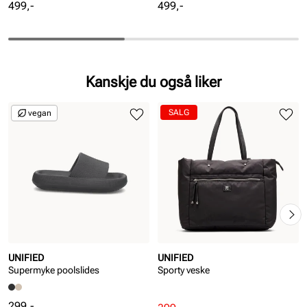
Pris
Pris
499,-
499,-
Kanskje du også liker
SALG
vegan
UNIFIED
UNIFIED
Supermyke poolslides
Sporty veske
Pris
299,-