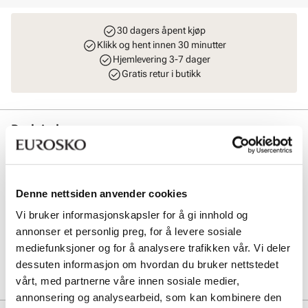
30 dagers åpent kjøp
Klikk og hent innen 30 minutter
Hjemlevering 3-7 dager
Gratis retur i butikk
Beskrivelse
Sporty, lett og smart veske fra Unified. Crossbody veske i tekstil med
sølvdetaljer og camera bag look. Super til hverdag, byturer, festivaler
og ferie. Modellen har et stort rom med glidelåslukking på toppen.
Denne nettsiden anvender cookies
Vesken har i tillegg tre enkle lommer på innsiden. Smart liten
glidelåslomme i front og på baksiden. Modellen har en justerbar
Vi bruker informasjonskapsler for å gi innhold og
skulderrem i tekstil. Mål: L = 20 cm, H = 14 cm, B = 5 cm.
annonser et personlig preg, for å levere sosiale
mediefunksjoner og for å analysere trafikken vår. Vi deler
Art. nr
96163422
dessuten informasjon om hvordan du bruker nettstedet
Lev. art. nr
8381
vårt, med partnerne våre innen sosiale medier,
annonsering og analysearbeid, som kan kombinere den