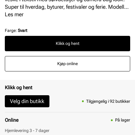
Super til hverdag, byturer, festivaler og ferie. Modellen
har et stort rom med glidelåslukking på toppen.
Les mer
Vesken har i tillegg tre enkle lommer på innsiden.
Smart liten glidelåslomme i front og på baksiden.
Farge
:
Svart
Modellen har en justerbar skulderrem i tekstil. Mål: L
Klikk og hent
= 20 cm, H = 14 cm, B = 5 cm.
Kjøp online
Klikk og hent
Velg din butikk
Tilgjengelig i 92 butikker
Online
På lager
Hjemlevering 3 - 7 dager