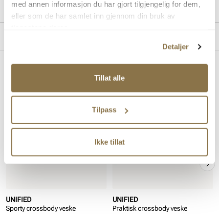
med annen informasjon du har gjort tilgjengelig for dem,
Produktdetaljer
eller som de har samlet inn gjennom din bruk av
tjenestene deres.
Overdel:
Nylon
Merke
Detaljer
Lignende produkter
Tillat alle
vegan
vegan
Tilpass
Ikke tillat
UNIFIED
UNIFIED
Sporty crossbody veske
Praktisk crossbody veske