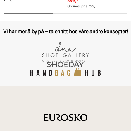
Rabattert
Ordinær
399,-
pris
pris
Ordinær pris
799,-
Pris
Pris
Vi har mer å by på – ta en titt hos våre andre konsepter!