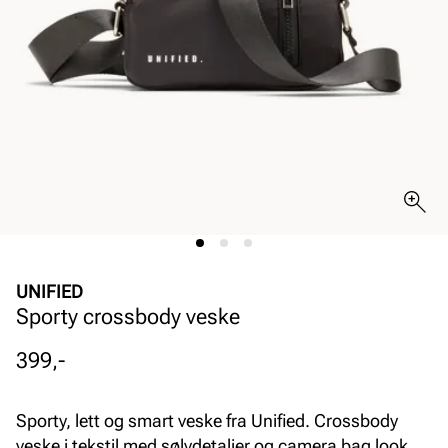
UNIFIED
Sporty crossbody veske
Pris
399,-
Sporty, lett og smart veske fra Unified. Crossbody
veske i tekstil med sølvdetaljer og camera bag look.