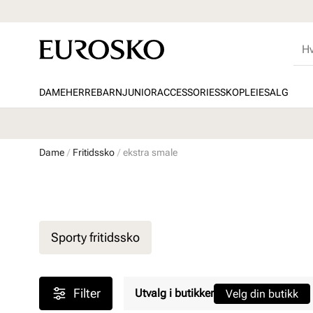
DAME
HERRE
BARN
JUNIOR
ACCESSORIES
SKOPLEIE
SALG
Dame
Fritidssko
ekstra smale
Sporty fritidssko
Filter
Utvalg i butikker
Velg din butikk