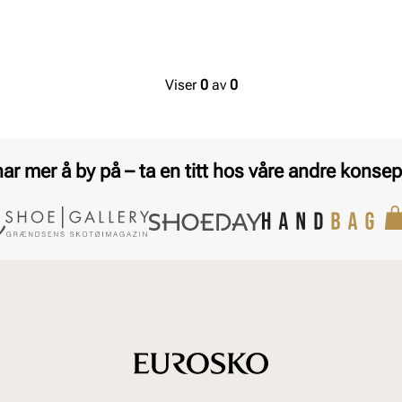
Viser
0
av
0
har mer å by på – ta en titt hos våre andre konsep