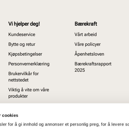
Vi hjelper deg!
Bærekraft
Kundeservice
Vårt arbeid
Bytte og retur
Våre policyer
Kjøpsbetingelser
Åpenhetsloven
Personvernerklæring
Bærekraftsrapport
2025
Brukervilkår for
nettstedet
Viktig å vite om våre
produkter
Ofte stilte spørsmål
r cookies
er for å gi innhold og annonser et personlig preg, for å levere s