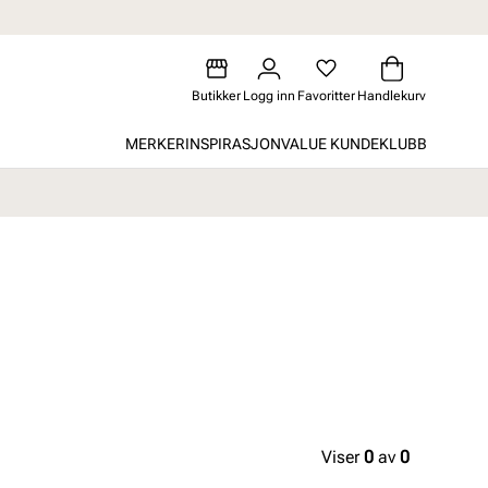
Butikker
Logg inn
Favoritter
Handlekurv
MERKER
INSPIRASJON
VALUE KUNDEKLUBB
Viser
0
av
0