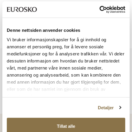
Viser
0
av
0
Denne nettsiden anvender cookies
Viser
0
av
0
Vi bruker informasjonskapsler for å gi innhold og
annonser et personlig preg, for å levere sosiale
mediefunksjoner og for å analysere trafikken vår. Vi deler
Vi har mer å by på – ta en titt hos våre andre konsepter!
dessuten informasjon om hvordan du bruker nettstedet
vårt, med partnerne våre innen sosiale medier,
annonsering og analysearbeid, som kan kombinere den
med annen informasjon du har gjort tilgjengelig for dem,
eller som de har samlet inn gjennom din bruk av
tjenestene deres.
Detaljer
Tillat alle