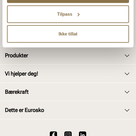
Tilpass
Ikke tillat
Produkter
Dame
Vi hjelper deg!
Herre
Kundeservice
Bærekraft
Barn
Bytte og retur
Junior
Vårt arbeid
Dette er Eurosko
Kjøpsbetingelser
Tilbehør
Våre policyer
Personvernerklæring
Om oss
Skopleie
Åpenhetsloven
Brukervilkår for nettstedet