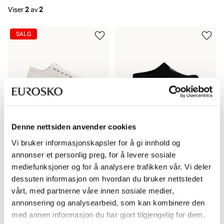
Viser
2
av
2
SALG
Denne nettsiden anvender cookies
STOCKHOLM DESIGN GROUP
LOOP
Vi bruker informasjonskapsler for å gi innhold og
Klassisk stoffsko
Praktisk slip-in
annonser et personlig preg, for å levere sosiale
Pris
699,-
Rabattert
Ordinær
699,-
mediefunksjoner og for å analysere trafikken vår. Vi deler
pris
pris
Ordinær pris
999,-
dessuten informasjon om hvordan du bruker nettstedet
Pris
Pris
vårt, med partnerne våre innen sosiale medier,
annonsering og analysearbeid, som kan kombinere den
Viser
2
av
2
med annen informasjon du har gjort tilgjengelig for dem,