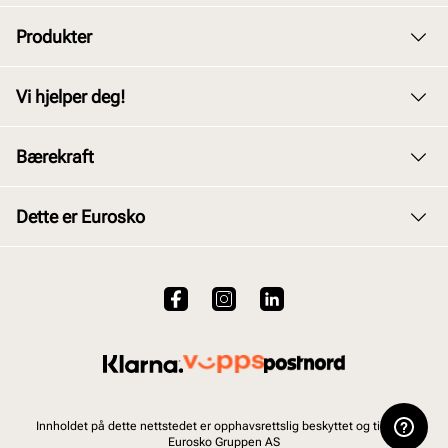
Produkter
Dame
Vi hjelper deg!
Herre
Kundeservice
Bærekraft
Barn
Bytte og retur
Junior
Vårt arbeid
Dette er Eurosko
Kjøpsbetingelser
Tilbehør
Våre policyer
Personvernerklæring
Om oss
Skopleie
Åpenhetsloven
Brukervilkår for nettstedet
VALUE kundeklubb
Bærekraftsrapport 2025
Viktig å vite om våre produkter
Jobb hos oss
Ofte stilte spørsmål
Innholdet på dette nettstedet er opphavsrettslig beskyttet og tilhører
Eurosko Gruppen AS