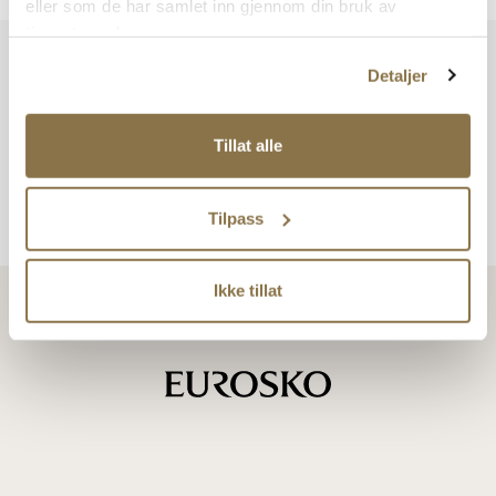
eller som de har samlet inn gjennom din bruk av
tjenestene deres.
Vi har mer å by på – ta en titt hos våre andre konsepter!
Detaljer
Tillat alle
Tilpass
Ikke tillat