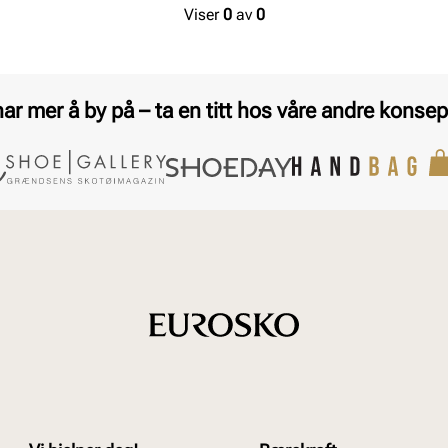
Viser
0
av
0
har mer å by på – ta en titt hos våre andre konsep