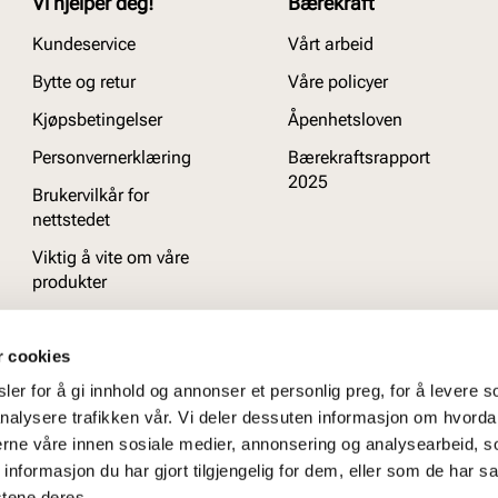
Vi hjelper deg!
Bærekraft
Kundeservice
Vårt arbeid
Bytte og retur
Våre policyer
Kjøpsbetingelser
Åpenhetsloven
Personvernerklæring
Bærekraftsrapport
2025
Brukervilkår for
nettstedet
Viktig å vite om våre
produkter
Ofte stilte spørsmål
r cookies
er for å gi innhold og annonser et personlig preg, for å levere s
nalysere trafikken vår. Vi deler dessuten informasjon om hvorda
nerne våre innen sosiale medier, annonsering og analysearbeid, 
formasjon du har gjort tilgjengelig for dem, eller som de har sa
stene deres.