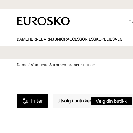
DAME
HERRE
BARN
JUNIOR
ACCESSORIES
SKOPLEIE
SALG
Dame
Vanntette & texmembraner
ortose
Filter
Utvalg i butikker
Velg din butikk