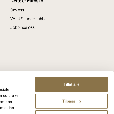
Dette er Eurosko
Om oss
VALUE kundeklubb
Jobb hos oss
Tillat alle
osiale
n du bruker
Tilpass
som kan
mlet inn