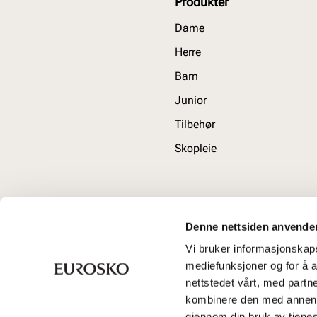
Produkter
Dame
Herre
Barn
Junior
Tilbehør
Skopleie
Denne nettsiden anvende
Vi bruker informasjonskapsl
mediefunksjoner og for å a
nettstedet vårt, med part
kombinere den med annen in
gjennom din bruk av tjene