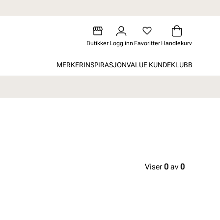
Butikker
Logg inn
Favoritter
Handlekurv
MERKER
INSPIRASJON
VALUE KUNDEKLUBB
Viser
0
av
0