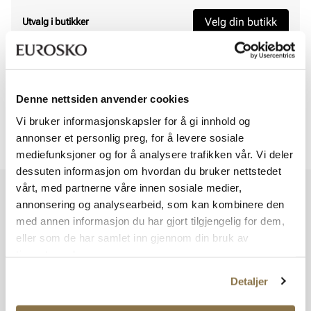
Velg din butikk
Utvalg i butikker
Viser
0
av
0
Denne nettsiden anvender cookies
Vi bruker informasjonskapsler for å gi innhold og
annonser et personlig preg, for å levere sosiale
Viser
0
av
0
mediefunksjoner og for å analysere trafikken vår. Vi deler
dessuten informasjon om hvordan du bruker nettstedet
vårt, med partnerne våre innen sosiale medier,
Vi har mer å by på – ta en titt hos våre andre konsepter!
annonsering og analysearbeid, som kan kombinere den
med annen informasjon du har gjort tilgjengelig for dem,
eller som de har samlet inn gjennom din bruk av
tjenestene deres.
Detaljer