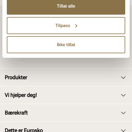
Tillat alle
Tilpass
Ikke tillat
Produkter
Dame
Vi hjelper deg!
Herre
Kundeservice
Bærekraft
Barn
Bytte og retur
Junior
Vårt arbeid
Dette er Eurosko
Kjøpsbetingelser