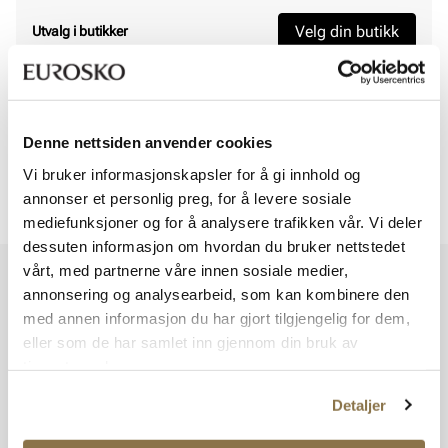
Velg din butikk
Utvalg i butikker
Viser
0
av
0
Denne nettsiden anvender cookies
Vi bruker informasjonskapsler for å gi innhold og
annonser et personlig preg, for å levere sosiale
Viser
0
av
0
mediefunksjoner og for å analysere trafikken vår. Vi deler
dessuten informasjon om hvordan du bruker nettstedet
vårt, med partnerne våre innen sosiale medier,
Vi har mer å by på – ta en titt hos våre andre konsepter!
annonsering og analysearbeid, som kan kombinere den
med annen informasjon du har gjort tilgjengelig for dem,
eller som de har samlet inn gjennom din bruk av
tjenestene deres.
Detaljer