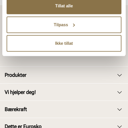
Tillat alle
Tilpass
Ikke tillat
Produkter
Dame
Vi hjelper deg!
Herre
Kundeservice
Bærekraft
Barn
Bytte og retur
Junior
Vårt arbeid
Dette er Eurosko
Kjøpsbetingelser