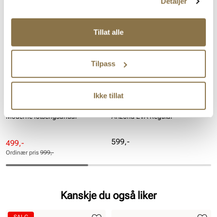
Såle:
Syntet
Detaljer
SALG
Hælhøyde:
30 mm
Tillat alle
Tilpass
Ikke tillat
UNIFIED
BIRKENSTOCK
Moderne fotsengsandal
Arizona EVA Regular
Pris
599,-
Rabattert
Ordinær
499,-
pris
pris
Ordinær pris
999,-
Pris
Pris
Kanskje du også liker