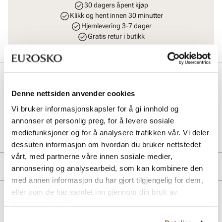
30 dagers åpent kjøp
Klikk og hent innen 30 minutter
Hjemlevering 3-7 dager
Gratis retur i butikk
Beskrivelse
Denne nettsiden anvender cookies
Komfortabel fotsengsandal med ekstra mykhet i yttersålen
Vi bruker informasjonskapsler for å gi innhold og
annonser et personlig preg, for å levere sosiale
Art. nr
11253004
mediefunksjoner og for å analysere trafikken vår. Vi deler
Lev. art. nr
25V2486
dessuten informasjon om hvordan du bruker nettstedet
vårt, med partnerne våre innen sosiale medier,
Produktdetaljer
annonsering og analysearbeid, som kan kombinere den
med annen informasjon du har gjort tilgjengelig for dem,
Overdel:
Syntetisk
eller som de har samlet inn gjennom din bruk av
For:
Textil
Lignende produkter
tjenestene deres.
Innersåle:
Skinn