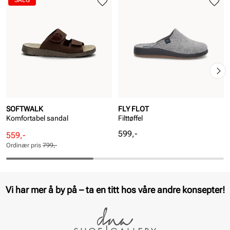
SALG
SOFTWALK
FLY FLOT
Komfortabel sandal
Filttøffel
Pris
599,-
Rabattert
Ordinær
559,-
pris
pris
Ordinær pris
799,-
Pris
Pris
Vi har mer å by på – ta en titt hos våre andre konsepter!