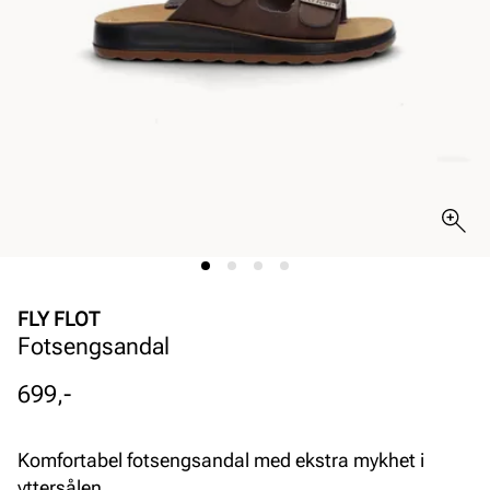
FLY FLOT
Fotsengsandal
Pris
699,-
Komfortabel fotsengsandal med ekstra mykhet i
yttersålen