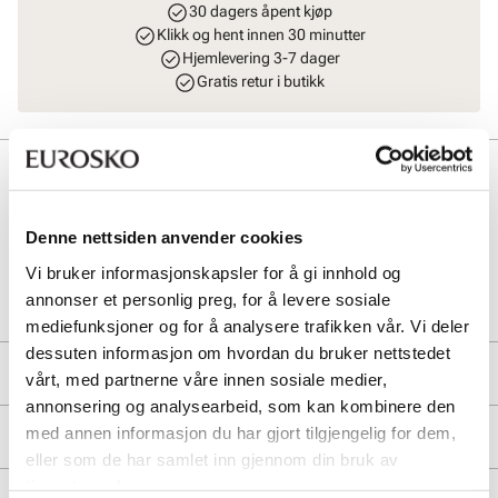
30 dagers åpent kjøp
Klikk og hent innen 30 minutter
Hjemlevering 3-7 dager
Gratis retur i butikk
Beskrivelse
Størrelsesforklaring: 39=39/40, 41=41/42, 43=43/44, 45=45/46.
Denne nettsiden anvender cookies
Vi bruker informasjonskapsler for å gi innhold og
Art. nr
11143404
annonser et personlig preg, for å levere sosiale
Lev. art. nr
HAM4148427
mediefunksjoner og for å analysere trafikken vår. Vi deler
dessuten informasjon om hvordan du bruker nettstedet
Produktdetaljer
vårt, med partnerne våre innen sosiale medier,
annonsering og analysearbeid, som kan kombinere den
Overdel:
Textil
med annen informasjon du har gjort tilgjengelig for dem,
Merke
Såle:
Gummi, Syntet/Gummi
eller som de har samlet inn gjennom din bruk av
tjenestene deres.