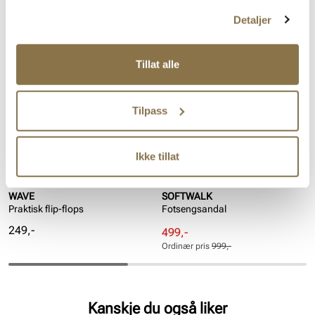
Lignende produkter
Detaljer
SALG
Tillat alle
Tilpass
Ikke tillat
WAVE
SOFTWALK
Praktisk flip-flops
Fotsengsandal
Pris
249,-
Rabattert
Ordinær
499,-
pris
pris
Ordinær pris
999,-
Pris
Pris
Kanskje du også liker