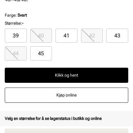
Farge
:
Svart
Størrelse
:
-
39
40
41
42
43
44
45
Klikk og hent
Kjøp online
Velg en størrelse for å se lagerstatus i butikk og online