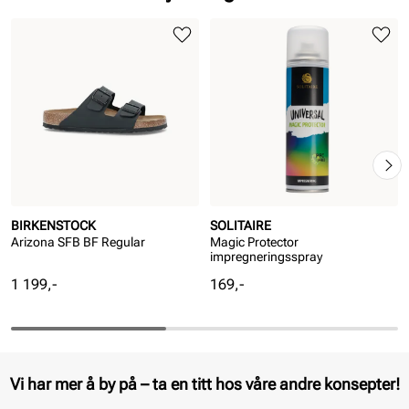
BIRKENSTOCK
SOLITAIRE
Arizona SFB BF Regular
Magic Protector
impregneringsspray
Pris
Pris
1 199,-
169,-
Vi har mer å by på – ta en titt hos våre andre konsepter!