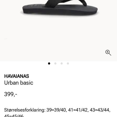
HAVAIANAS
Urban basic
Pris
399,-
Størrelsesforklaring: 39=39/40, 41=41/42, 43=43/44,
45=45/46.