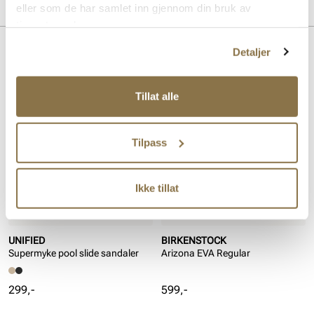
Merke
eller som de har samlet inn gjennom din bruk av
tjenestene deres.
Detaljer
Lignende produkter
Tillat alle
Tilpass
Ikke tillat
UNIFIED
BIRKENSTOCK
Supermyke pool slide sandaler
Arizona EVA Regular
Pris
Pris
299,-
599,-