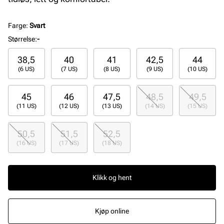
Farge
:
Svart
Størrelse
:
-
38,5
40
41
42,5
44
(6 US)
(7 US)
(8 US)
(9 US)
(10 US)
45
46
47,5
48,5
49,5
(11 US)
(12 US)
(13 US)
(14 US)
(15 US)
50,5
51,5
52,5
(16 US)
(17 US)
(18 US)
Klikk og hent
Kjøp online