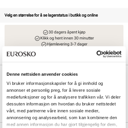
Velg en størrelse for å se lagerstatus i butikk og online
30 dagers åpent kjøp
Klikk og hent innen 30 minutter
Hjemlevering 3-7 dager
Gratis retur i butikk
Beskrivelse
Denne nettsiden anvender cookies
Vi bruker informasjonskapsler for å gi innhold og
Nike Victori One har et klassisk design. Modellen er tidløs, lett og
annonser et personlig preg, for å levere sosiale
komfortabel.
mediefunksjoner og for å analysere trafikken vår. Vi deler
dessuten informasjon om hvordan du bruker nettstedet
Art. nr
11113418
vårt, med partnerne våre innen sosiale medier,
Lev. art. nr
CN9675
annonsering og analysearbeid, som kan kombinere den
med annen informasjon du har gjort tilgjengelig for dem,