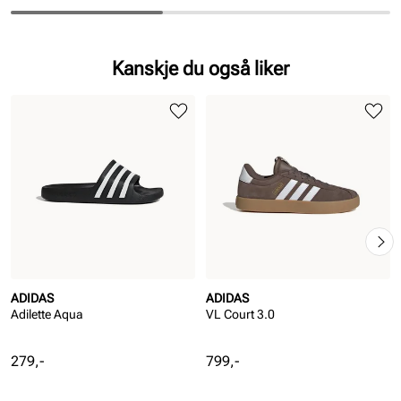
Kanskje du også liker
ADIDAS
ADIDAS
Adilette Aqua
VL Court 3.0
Pris
Pris
279,-
799,-