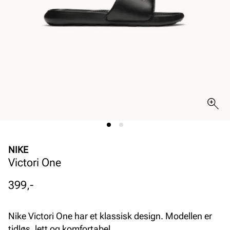
NIKE
Victori One
Pris
399,-
Nike Victori One har et klassisk design. Modellen er
tidløs, lett og komfortabel.