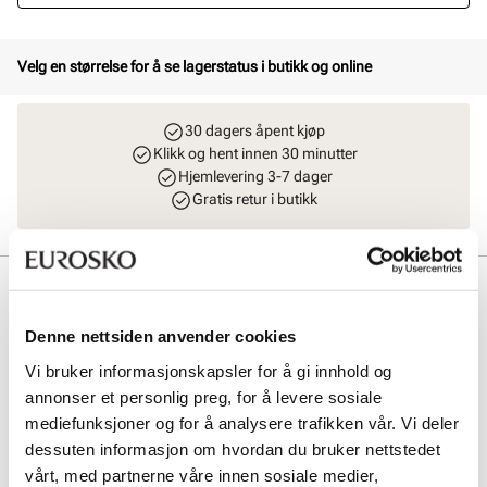
Velg en størrelse for å se lagerstatus i butikk og online
30 dagers åpent kjøp
Klikk og hent innen 30 minutter
Hjemlevering 3-7 dager
Gratis retur i butikk
Beskrivelse
BIRKENSTOCK Arizona SFB Regular er en klassisk herresandal med
Denne nettsiden anvender cookies
justerbare skinnstropper for optimal tilpasning. Den myke fotsengen
Vi bruker informasjonskapsler for å gi innhold og
gir utmerket komfort og støtte hele dagen. Sandalen har slitesterk
syntet/gummisåle, perfekt for hverdagsbruk og gir en tidløs stil med
annonser et personlig preg, for å levere sosiale
høy funksjonalitet.
mediefunksjoner og for å analysere trafikken vår. Vi deler
dessuten informasjon om hvordan du bruker nettstedet
Art. nr
11107400
vårt, med partnerne våre innen sosiale medier,