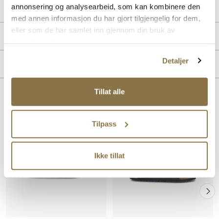
Lev. art. nr
752481
annonsering og analysearbeid, som kan kombinere den
med annen informasjon du har gjort tilgjengelig for dem,
eller som de har samlet inn gjennom din bruk av
Produktdetaljer
tjenestene deres.
Overdel:
Skinn
Detaljer
Merke
For:
Skinn
Innersåle:
Skinn
Såle:
Syntet/Gummi
Tillat alle
Lignende produkter
Tilpass
Ikke tillat