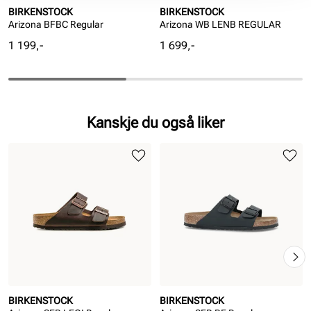
BIRKENSTOCK
BIRKENSTOCK
Arizona BFBC Regular
Arizona WB LENB REGULAR
Pris
Pris
1 199,-
1 699,-
Kanskje du også liker
BIRKENSTOCK
BIRKENSTOCK