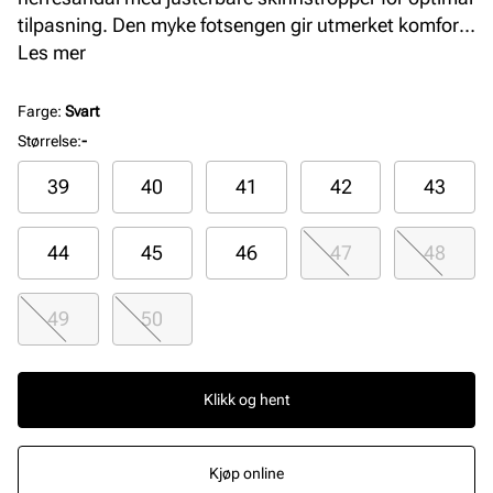
tilpasning. Den myke fotsengen gir utmerket komfort
og støtte hele dagen. Sandalen har slitesterk
Les mer
syntet/gummisåle, perfekt for hverdagsbruk og gir en
tidløs stil med høy funksjonalitet.
Farge
:
Svart
Størrelse
:
-
39
40
41
42
43
44
45
46
47
48
49
50
Klikk og hent
Kjøp online