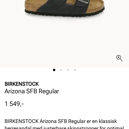
BIRKENSTOCK
Arizona SFB Regular
Pris
1 549,-
BIRKENSTOCK Arizona SFB Regular er en klassisk
herresandal med justerbare skinnstropper for optimal