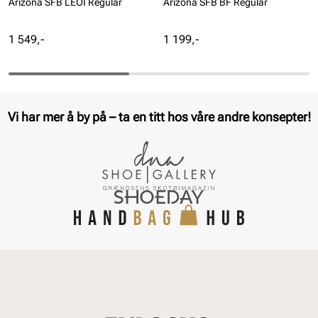
Arizona SFB LEOI Regular
Arizona SFB BF Regular
Pris
Pris
1 549,-
1 199,-
Vi har mer å by på – ta en titt hos våre andre konsepter!