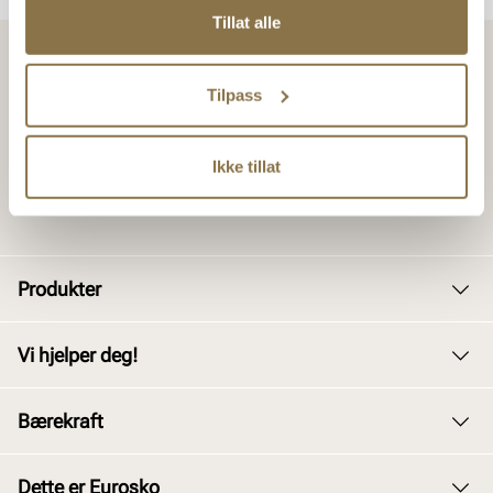
Tillat alle
Tilpass
Ikke tillat
Produkter
Dame
Vi hjelper deg!
Herre
Kundeservice
Bærekraft
Barn
Bytte og retur
Junior
Vårt arbeid
Dette er Eurosko
Kjøpsbetingelser