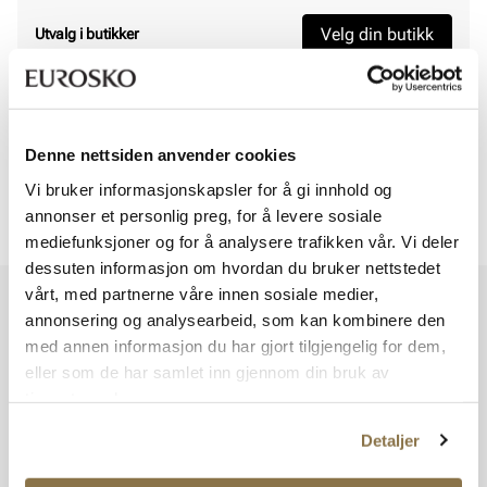
Velg din butikk
Utvalg i butikker
Viser
0
av
0
Denne nettsiden anvender cookies
Vi bruker informasjonskapsler for å gi innhold og
annonser et personlig preg, for å levere sosiale
Viser
0
av
0
mediefunksjoner og for å analysere trafikken vår. Vi deler
dessuten informasjon om hvordan du bruker nettstedet
vårt, med partnerne våre innen sosiale medier,
Vi har mer å by på – ta en titt hos våre andre konsepter!
annonsering og analysearbeid, som kan kombinere den
med annen informasjon du har gjort tilgjengelig for dem,
eller som de har samlet inn gjennom din bruk av
tjenestene deres.
Detaljer