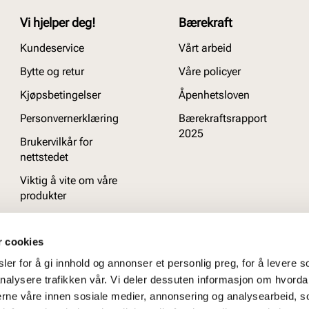
Vi hjelper deg!
Bærekraft
Kundeservice
Vårt arbeid
Bytte og retur
Våre policyer
Kjøpsbetingelser
Åpenhetsloven
Personvernerklæring
Bærekraftsrapport
2025
Brukervilkår for
nettstedet
Viktig å vite om våre
produkter
Ofte stilte spørsmål
r cookies
er for å gi innhold og annonser et personlig preg, for å levere s
nalysere trafikken vår. Vi deler dessuten informasjon om hvorda
nerne våre innen sosiale medier, annonsering og analysearbeid, 