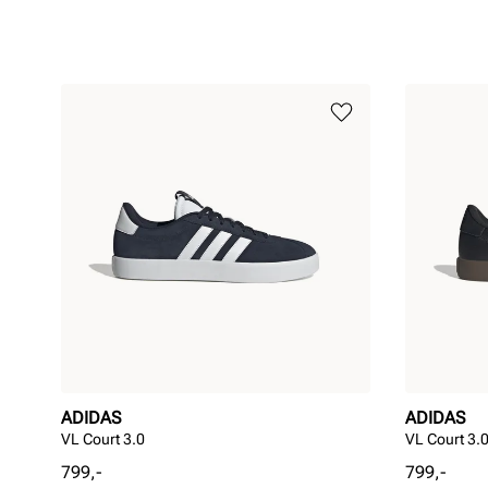
ADIDAS
ADIDAS
VL Court 3.0
VL Court 3.
Pris
Pris
799,-
799,-