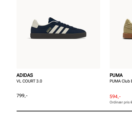
ADIDAS
PUMA
VL COURT 3.0
PUMA Club 
Pris
799,-
Rabattert
Ordinær
594,-
pris
pris
Ordinær pris
Pris
Pris