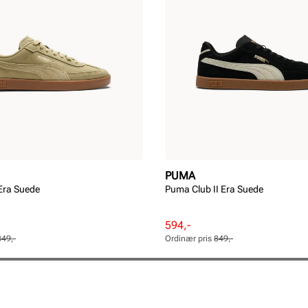
PUMA
Era Suede
Puma Club II Era Suede
Rabattert
Ordinær
594,-
pris
pris
849,-
Ordinær pris
849,-
Pris
Pris