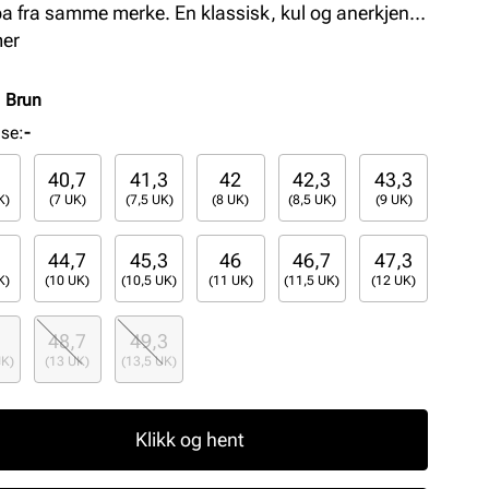
 fra samme merke. En klassisk, kul og anerkjent
ett med 3-Stripes og vulkanisert yttersåle i gummi.
mer
:
Brun
lse
:
-
40,7
41,3
42
42,3
43,3
K)
(7 UK)
(7,5 UK)
(8 UK)
(8,5 UK)
(9 UK)
44,7
45,3
46
46,7
47,3
K)
(10 UK)
(10,5 UK)
(11 UK)
(11,5 UK)
(12 UK)
48,7
49,3
UK)
(13 UK)
(13,5 UK)
Klikk og hent