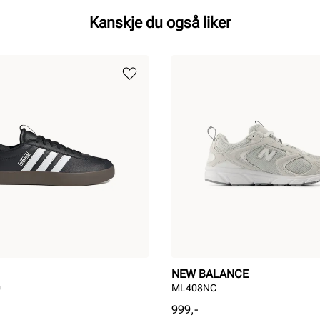
Kanskje du også liker
NEW BALANCE
0
ML408NC
Pris
999,-