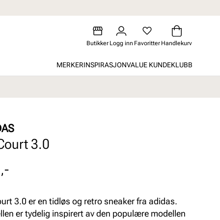
Butikker
Logg inn
Favoritter
Handlekurv
MERKER
INSPIRASJON
VALUE KUNDEKLUBB
DAS
Court 3.0
,-
urt 3.0 er en tidløs og retro sneaker fra adidas.
len er tydelig inspirert av den populære modellen