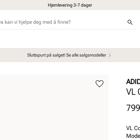
Hjemlevering 3-7 dager
Sluttspurt på salget! Se alle salgsmodeller
ADI
VL 
Pris
799
VL Co
Model