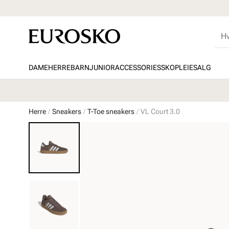
DAME
HERRE
BARN
JUNIOR
ACCESSORIES
SKOPLEIE
SALG
Herre
Sneakers
T-Toe sneakers
VL Court 3.0