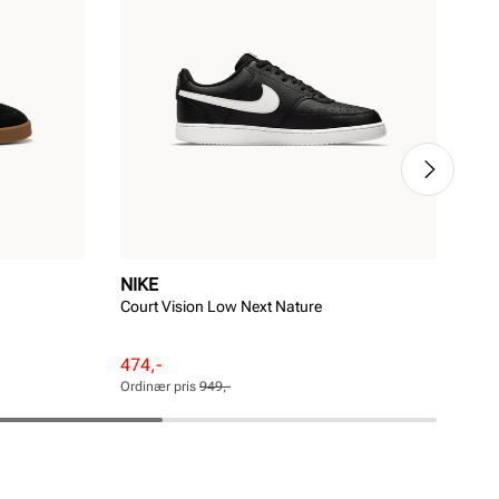
NIKE
ST
Court Vision Low Next Nature
Let
Rabattert
Ordinær
Rab
Ord
474,-
849
pris
pris
pri
pri
Ordinær pris
949,-
Ordi
Pris
Pris
Pri
Pri