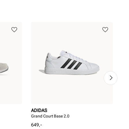
ADIDAS
BI
Grand Court Base 2.0
Ari
Pris
Pri
649,-
1 5