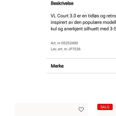
Beskrivelse
VL Court 3.0 er en tidløs og retr
inspirert av den populære mode
kul og anerkjent silhuett med 3-S
Art. nr
05253400
Lev. art. nr
JP7536
Merke
SALG