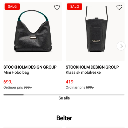
SALG
SALG
STOCKHOLM DESIGN GROUP
STOCKHOLM DESIGN GROUP
Mini Hobo bag
Klassisk mobilveske
Rabattert
Ordinær
Rabattert
Ordinær
699,-
419,-
pris
pris
pris
pris
Ordinær pris
999,-
Ordinær pris
599,-
Pris
Pris
Pris
Pris
Se alle
Belter