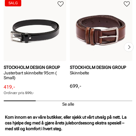
SALG
STOCKHOLM DESIGN GROUP
STOCKHOLM DESIGN GROUP
Justerbart skinnbelte 95cm (
Skinnbelte
Small)
Pris
699,-
Rabattert
Ordinær
419,-
pris
pris
Ordinær pris
599,-
Pris
Pris
Se alle
Kom innom en av våre butikker, eller sjekk ut vårt utvalg på nett. La
oss hjelpe deg med å gjøre årets julebordsesong ekstra spesiell –
med stil og komfort i hvert steg.