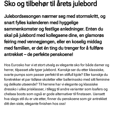
Sko og tilbehør til årets julebord
Julebordsesongen nærmer seg med stormskritt, og
snart fylles kalenderen med hyggelige
sammenkomster og festlige anledninger. Enten du
skal på julebord med kollegaene dine, en glamorøs
feiring med vennegjengen, eller en koselig middag
med familien, er det én ting du trenger for å fullføre
antrekket – de perfekte penskoene!
Hos Eurosko har vi et stort utvalg av elegante sko for både damer og
herrer, tilpasset alle typer julebord. Kanskje ser du etter klassiske,
svarte pumps som passer perfekt til en stilfull kjole? Eller kanskje du
foretrekker et par tidløse skoletter eller ballerinasko med sitt feminine
og delikate utseende? Til herrene har vi elegante og klassiske
dressko i ulike prisklasser, i tillegg til andre varianter som loafers og
chelsea boots som også er gode alternativer til finstasen. Uansett
hva slags stil du er ute etter, finner du penskoene som gir antrekket
ditt den siste, elegante finishen hos oss!