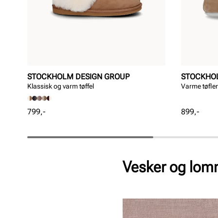
STOCKHOLM DESIGN GROUP
STOCKHO
Klassisk og varm tøffel
Varme tøfle
Pris
Pris
799,-
899,-
Vesker og lo