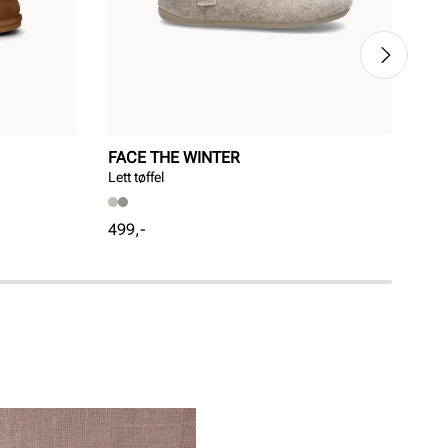
FACE THE WINTER
ST
Lett tøffel
Klas
Pris
Pri
499,-
799