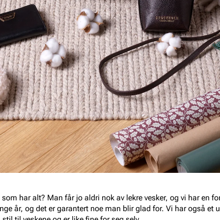
 som har alt? Man får jo aldri nok av lekre vesker, og vi har en f
ge år, og det er garantert noe man blir glad for. Vi har også et
il til veskene og er like fine for seg selv.