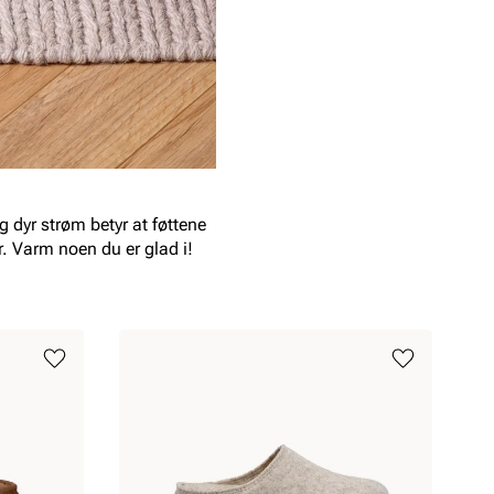
og dyr strøm betyr at føttene
er. Varm noen du er glad i!