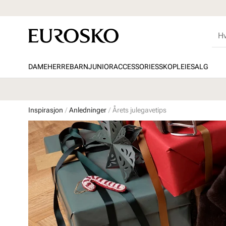
DAME
HERRE
BARN
JUNIOR
ACCESSORIES
SKOPLEIE
SALG
Inspirasjon
Anledninger
Årets julegavetips