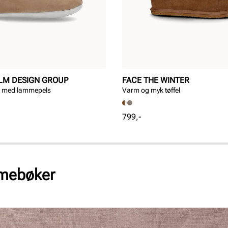
LM DESIGN GROUP
FACE THE WINTER
r med lammepels
Varm og myk tøffel
Pris
799,-
mmebøker