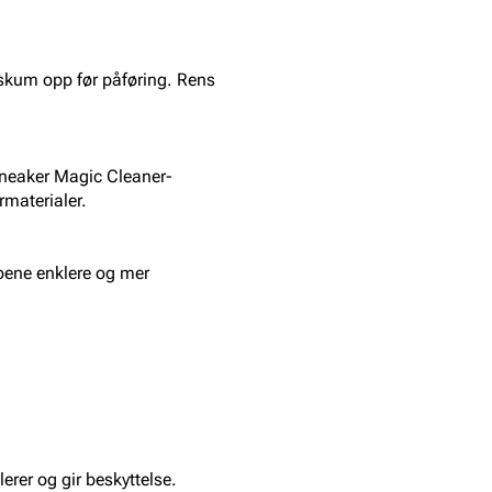
 skum opp før påføring. Rens
 Sneaker Magic Cleaner-
ermaterialer.
skoene enklere og mer
erer og gir beskyttelse.