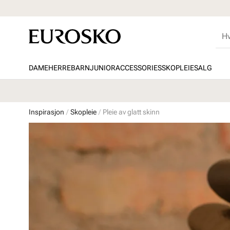
DAME
HERRE
BARN
JUNIOR
ACCESSORIES
SKOPLEIE
SALG
Inspirasjon
Skopleie
Pleie av glatt skinn