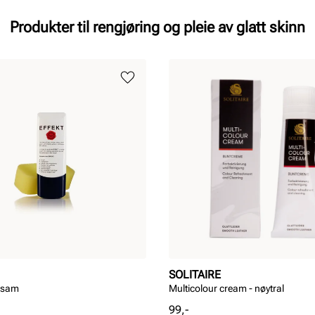
Produkter til rengjøring og pleie av glatt skinn
SOLITAIRE
alsam
Multicolour cream - nøytral
Pris
99,-