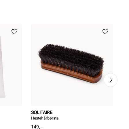
SOLITAIRE
EF
Hestehårbørste
Car
Pris
Pri
149,-
119