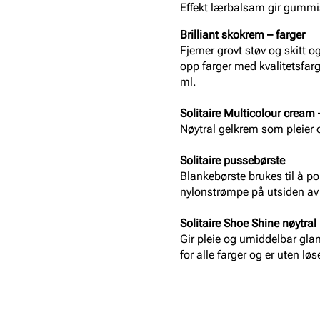
Effekt lærbalsam gir gummis
Brilliant skokrem – farger
Fjerner grovt støv og skitt o
opp farger med kvalitetsfa
ml.
Solitaire Multicolour cream 
Nøytral gelkrem som pleier o
Solitaire pussebørste
Blankebørste brukes til å po
nylonstrømpe på utsiden av
Solitaire Shoe Shine nøytral
Gir pleie og umiddelbar glan
for alle farger og er uten lø