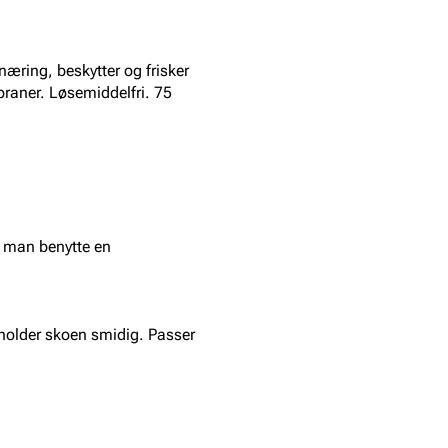
 næring, beskytter og frisker
raner. Løsemiddelfri. 75
an man benytte en
g holder skoen smidig. Passer