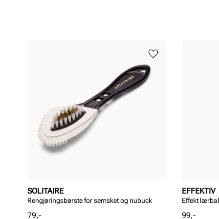
SOLITAIRE
EFFEKTIV
Rengjøringsbørste for semsket og nubuck
Effekt lærb
Pris
Pris
79,-
99,-