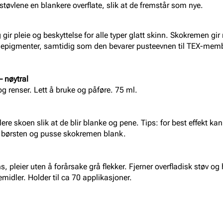
tøvlene en blankere overflate, slik at de fremstår som nye.
g gir pleie og beskyttelse for alle typer glatt skinn. Skokremen gir
rgepigmenter, samtidig som den bevarer pusteevnen til TEX-memb
– nøytral
g renser. Lett å bruke og påføre. 75 ml.
lere skoen slik at de blir blanke og pene. Tips: for best effekt k
 børsten og pusse skokremen blank.
s, pleier uten å forårsake grå flekker. Fjerner overfladisk støv o
semidler. Holder til ca 70 applikasjoner.