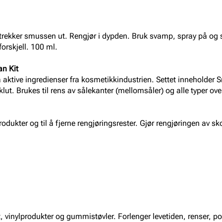
og trekker smussen ut. Rengjør i dypden. Bruk svamp, spray på og
forskjell. 100 ml.
an Kit
 aktive ingredienser fra kosmetikkindustrien. Settet inneholder
lut. Brukes til rens av sålekanter (mellomsåler) og alle typer ov
produkter og til å fjerne rengjøringsrester. Gjør rengjøringen av 
t, vinylprodukter og gummistøvler. Forlenger levetiden, renser, pol