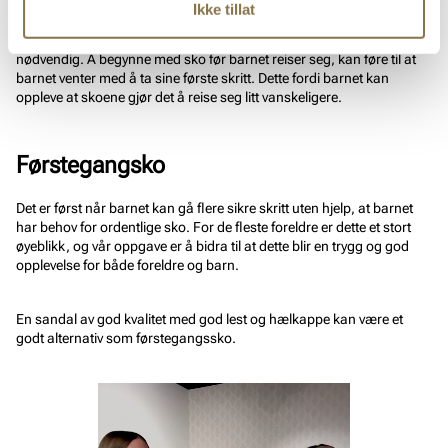
Ikke tillat
Mange foreldre ønsker å kjøpe sko til barnet før det egentlig er
nødvendig. Å begynne med sko før barnet reiser seg, kan føre til at
barnet venter med å ta sine første skritt. Dette fordi barnet kan
oppleve at skoene gjør det å reise seg litt vanskeligere.
Førstegangsko
Det er først når barnet kan gå flere sikre skritt uten hjelp, at barnet
har behov for ordentlige sko. For de fleste foreldre er dette et stort
øyeblikk, og vår oppgave er å bidra til at dette blir en trygg og god
opplevelse for både foreldre og barn.
En sandal av god kvalitet med god lest og hælkappe kan være et
godt alternativ som førstegangssko.