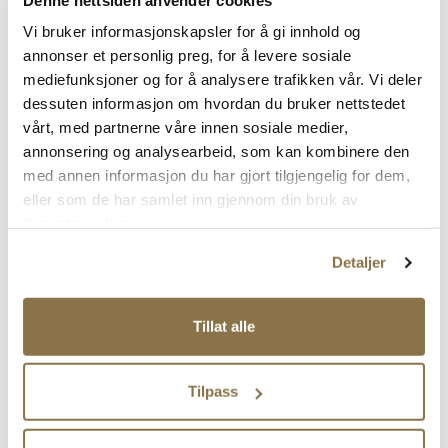
Vi bruker informasjonskapsler for å gi innhold og
annonser et personlig preg, for å levere sosiale
mediefunksjoner og for å analysere trafikken vår. Vi deler
dessuten informasjon om hvordan du bruker nettstedet
vårt, med partnerne våre innen sosiale medier,
PONNY
PONNY
annonsering og analysearbeid, som kan kombinere den
Førstegangssko i skinn
Førstegangssko i skinn
med annen informasjon du har gjort tilgjengelig for dem,
eller som de har samlet inn gjennom din bruk av
Pris
Pris
699,-
699,-
tjenestene deres.
Detaljer
Når er sko aktuelt?
Tillat alle
I barnets første leveår, er føttene svært myke og formbare. Dette fordi
beina i foten består av brusk og fordi sener og muskler er svært
smidige.
Fotens utvikling kan du lese mer om her >>
. Det stiller derfor
Tilpass
ekstra strenge krav til fottøyet. Skoene må gi barnet nødvendig støtte
- men ikke for mye, og være fleksibel nok til at foten får utvikle seg
naturlig.