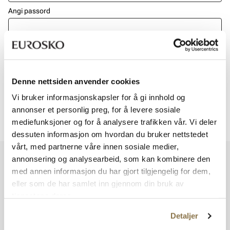
Angi passord
Glemt passord?
Logg inn
Denne nettsiden anvender cookies
Vi bruker informasjonskapsler for å gi innhold og
Ikke fullført registreringen, eller ikke vært innlogget
annonser et personlig preg, for å levere sosiale
tidligere? Klikk her.
mediefunksjoner og for å analysere trafikken vår. Vi deler
dessuten informasjon om hvordan du bruker nettstedet
vårt, med partnerne våre innen sosiale medier,
Vi har mer å by på – ta en titt hos våre andre konsepter!
annonsering og analysearbeid, som kan kombinere den
med annen informasjon du har gjort tilgjengelig for dem,
eller som de har samlet inn gjennom din bruk av
tjenestene deres.
Detaljer