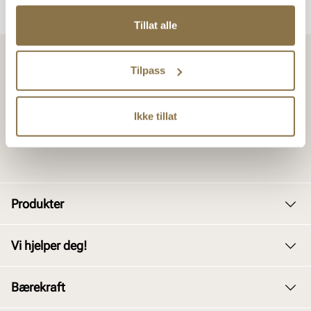
Tillat alle
Tilpass
Ikke tillat
Produkter
Dame
Vi hjelper deg!
Herre
Kundeservice
Bærekraft
Barn
Bytte og retur