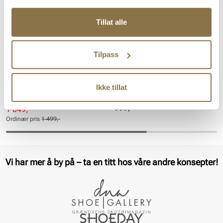
Tillat alle
Tilpass
STOCKHOLM DESIGN GROUP
JOHN WESTBURY
Premium dress-sko
JOHN WESTBURY 2614 BLACK
Ikke tillat
Pris
999,-
Rabattert
Ordinær
1 049,-
pris
pris
Ordinær pris
1 499,-
Pris
Pris
Vi har mer å by på – ta en titt hos våre andre konsepter!