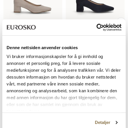
STOCKHOLM DESIGN GROUP
STOCKHOLM DESIGN GROUP
Klassiske pumps
Klassiske pumps
Denne nettsiden anvender cookies
Vi bruker informasjonskapsler for å gi innhold og
Rabattert
Ordinær
Rabattert
Ordinær
839,-
599,-
annonser et personlig preg, for å levere sosiale
pris
pris
pris
pris
Ordinær pris
1 199,-
Ordinær pris
1 199,-
mediefunksjoner og for å analysere trafikken vår. Vi deler
Pris
Pris
Pris
Pris
dessuten informasjon om hvordan du bruker nettstedet
vårt, med partnerne våre innen sosiale medier,
Medlemstilbud til herre
annonsering og analysearbeid, som kan kombinere den
med annen informasjon du har gjort tilgjengelig for dem,
eller som de har samlet inn gjennom din bruk av
SALG
tjenestene deres.
Detaljer