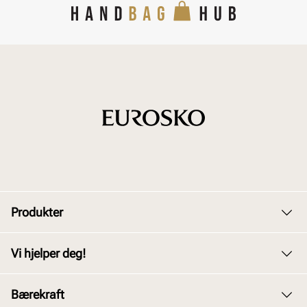
Produkter
Dame
Vi hjelper deg!
Herre
Kundeservice
Bærekraft
Barn