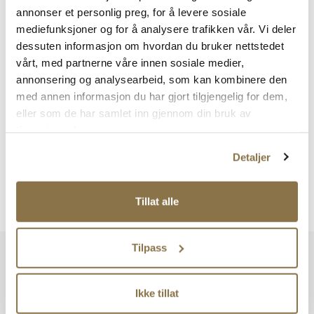
annonser et personlig preg, for å levere sosiale
Sko og sandaler med mesh/tekstil
mediefunksjoner og for å analysere trafikken vår. Vi deler
dessuten informasjon om hvordan du bruker nettstedet
Rengjøring
:
vårt, med partnerne våre innen sosiale medier,
Bam
a Clean & Care
eller eller
Effektiv Care & Clean
. For sandaler kan
annonsering og analysearbeid, som kan kombinere den
også «Sandal clean» brukes.
med annen informasjon du har gjort tilgjengelig for dem,
Pleie
:
eller som de har samlet inn gjennom din bruk av
Bama Active Universal Care
tjenestene deres.
Impregnering
:
Detaljer
• Uten skinndetaljer brukes
Bama Active Universal Care
til
impregnering.
• Med skinndetaljer kan
Bama Power Protector
brukes.
• Spray skoene to ganger. La skoene tørke i 30 minutter før bruk.
Tillat alle
Tilpass
Vi har mer å by på – ta en titt hos våre andre konsepter!
Ikke tillat