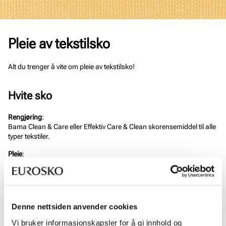
Pleie av tekstilsko
Alt du trenger å vite om pleie av tekstilsko!
Hvite sko
Rengjøring
:
Bama Clean & Care eller Effektiv Care & Clean skorensemiddel til alle
typer tekstiler.
Pleie
:
Bama Renovator Sport.
Impregnering
:
Spray skoene to ganger med Bama Power Protector impregnering.
La skoene tørke i 30 minutter før bruk.
Denne nettsiden anvender cookies
Vi bruker informasjonskapsler for å gi innhold og