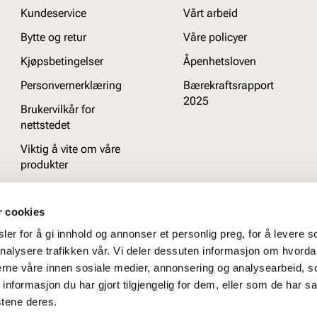
Kundeservice
Vårt arbeid
Bytte og retur
Våre policyer
Kjøpsbetingelser
Åpenhetsloven
Personvernerklæring
Bærekraftsrapport
2025
Brukervilkår for
nettstedet
Viktig å vite om våre
produkter
Ofte stilte spørsmål
r cookies
er for å gi innhold og annonser et personlig preg, for å levere s
nalysere trafikken vår. Vi deler dessuten informasjon om hvorda
nerne våre innen sosiale medier, annonsering og analysearbeid, 
formasjon du har gjort tilgjengelig for dem, eller som de har sa
stene deres.