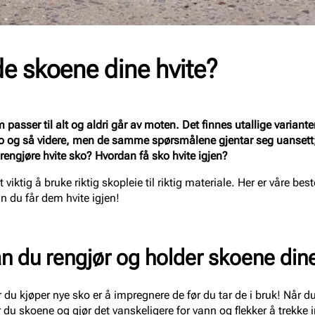
e skoene dine hvite?
 passer til alt og aldri går av moten. Det finnes utallige variante
ko og så videre, men de samme spørsmålene gjentar seg uansett
rengjøre hvite sko? Hvordan få sko hvite igjen?
 viktig å bruke riktig skopleie til riktig materiale. Her er våre best
n du får dem hvite igjen!
dan du rengjør og holder skoene dine
år du kjøper nye sko er å impregnere de før du tar de i bruk! Når
 du skoene og gjør det vanskeligere for vann og flekker å trekke 