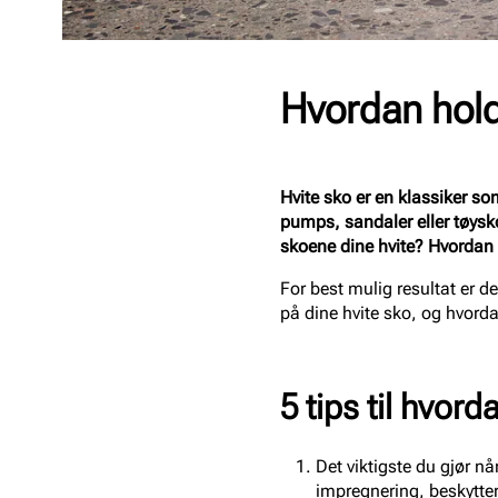
Hvordan hold
Hvite sko er en klassiker som
pumps, sandaler eller tøys
skoene dine hvite? Hvordan 
For best mulig resultat er det
på dine hvite sko, og hvorda
5 tips til hvor
Det viktigste du gjør n
impregnering, beskytter