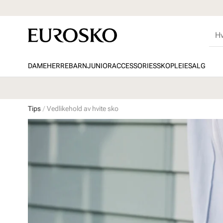
DAME
HERRE
BARN
JUNIOR
ACCESSORIES
SKOPLEIE
SALG
Tips
Vedlikehold av hvite sko