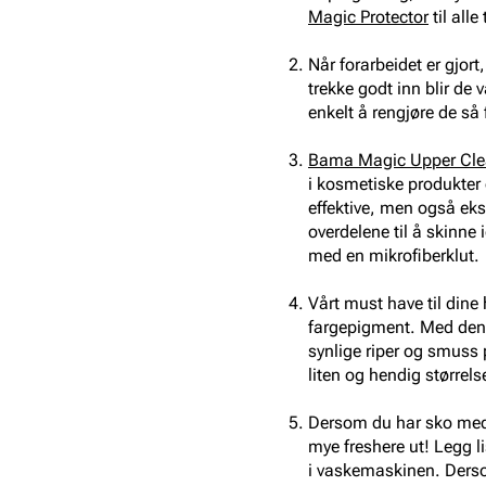
Magic Protector
til all
Når forarbeidet er gjort,
trekke godt inn blir de 
enkelt å rengjøre de så 
Bama Magic Upper Cle
i kosmetiske produkter 
effektive, men også ek
overdelene til å skinne 
med en mikrofiberklut.
Vårt must have til dine
fargepigment. Med denn
synlige riper og smuss på
liten og hendig størrel
Dersom du har sko med l
mye freshere ut! Legg l
i vaskemaskinen. Dersom 