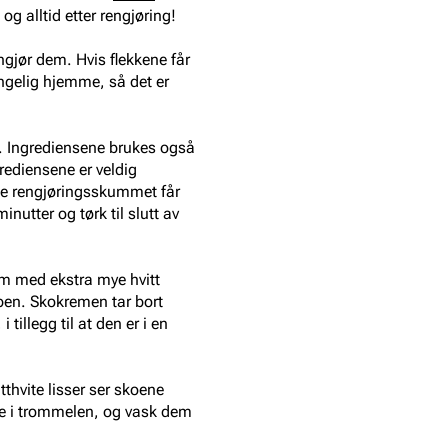
og alltid etter rengjøring!
rengjør dem. Hvis flekkene får
engelig hjemme, så det er
r. Ingrediensene brukes også
rediensene er veldig
te rengjøringsskummet får
nutter og tørk til slutt av
em med ekstra mye hvitt
pen. Skokremen tar bort
tillegg til at den er i en
thvite lisser ser skoene
ene i trommelen, og vask dem