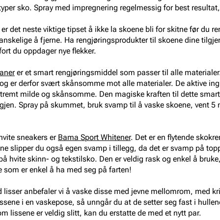
e typer sko. Spray med impregnering regelmessig for best resultat, 
 er det neste viktige tipset å ikke la skoene bli for skitne før du 
vanskelige å fjerne. Ha rengjøringsprodukter til skoene dine tilgj
fort du oppdager nye flekker.
aner
er et smart rengjøringsmiddel som passer til alle materiale
og er derfor svært skånsomme mot alle materialer. De aktive ing
stremt milde og skånsomme. Den magiske kraften til dette smar
igjen. Spray på skummet, bruk svamp til å vaske skoene, vent 5 mi
 hvite sneakers er
Bama Sport Whitener
. Det er en flytende skokr
e slipper du også egen svamp i tillegg, da det er svamp på top
 hvite skinn- og tekstilsko. Den er veldig rask og enkel å bruke, i 
se som er enkel å ha med seg på farten!
isser anbefaler vi å vaske disse med jevne mellomrom, med krit
issene i en vaskepose, så unngår du at de setter seg fast i hull
lissene er veldig slitt, kan du erstatte de med et nytt par.