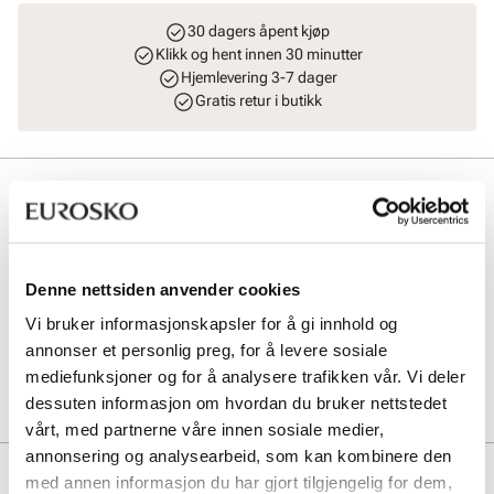
30 dagers åpent kjøp
Klikk og hent innen 30 minutter
Hjemlevering 3-7 dager
Gratis retur i butikk
Beskrivelse
Et klassisk og stilrent belte i skinn, fremhevet med elegante
gulldetaljer som gir et eksklusivt preg. Designet er tidløst og
anvendelig, og passer like godt til både hverdagsantrekk og mer
Denne nettsiden anvender cookies
pyntede looks.Et allsidig tilbehør som fullfører antrekket med både
stil og kvalitet. Størrelsen på belte er 94 cm.
Vi bruker informasjonskapsler for å gi innhold og
annonser et personlig preg, for å levere sosiale
mediefunksjoner og for å analysere trafikken vår. Vi deler
Art. nr
93543400
dessuten informasjon om hvordan du bruker nettstedet
Lev. art. nr
8981
vårt, med partnerne våre innen sosiale medier,
annonsering og analysearbeid, som kan kombinere den
Produktdetaljer
med annen informasjon du har gjort tilgjengelig for dem,