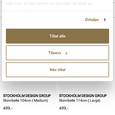
eller som de har samlet inn gjennom din bruk av
Overdel:
Skinn
Merke
tjenestene deres.
Detaljer
Lignende produkter
Tillat alle
Tilpass
Ikke tillat
STOCKHOLM DESIGN GROUP
STOCKHOLM DESIGN GROUP
Skinnbelte 104cm ( Medium)
Skinnbelte 114cm ( Large)
Pris
Pris
499,-
499,-