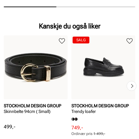
Kanskje du også liker
SALG
STOCKHOLM DESIGN GROUP
STOCKHOLM DESIGN GROUP
Skinnbelte 94cm ( Small)
Trendy loafer
Pris
499,-
Rabattert
Ordinær
749,-
pris
pris
Ordinær pris
1 499,-