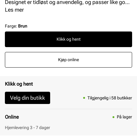
Designet er tidløst og anvendelig, og passer like godt
til både hverdagsantrekk og mer pyntede looks.Et
Les mer
allsidig tilbehør som fullfører antrekket med både stil
og kvalitet. Størrelsen på belte er 94 cm.
Farge
:
Brun
Klikk og hent
Kjøp online
Klikk og hent
Velg din butikk
Tilgjengelig i 58 butikker
Online
På lager
Hjemlevering 3 - 7 dager