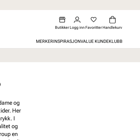
Butikker
Logg inn
Favoritter
Handlekurv
MERKER
INSPIRASJON
VALUE KUNDEKLUBB
P
 dame og
ider. Her
rykk. I
litet og
Group en