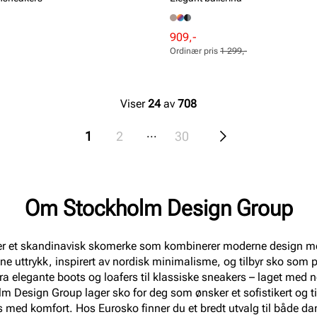
Rabattert
Ordinær
909,-
pris
pris
Ordinær pris
1 299,-
Pris
Pris
Viser
24
av
708
...
1
2
30
Om Stockholm Design Group
r et skandinavisk skomerke som kombinerer moderne design med
lrene uttrykk, inspirert av nordisk minimalisme, og tilbyr sko som 
lt fra elegante boots og loafers til klassiske sneakers – laget med
lm Design Group lager sko for deg som ønsker et sofistikert og ti
med komfort. Hos Eurosko finner du et bredt utvalg til både da