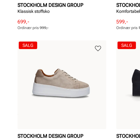
STOCKHOLM DESIGN GROUP
STOCKHO
Klassisk stoffsko
Komfortabel
Rabattert
Ordinær
Rabattert
Ordinær
699,-
599,-
pris
pris
pris
pris
Ordinær pris
999,-
Ordinær pris
Pris
Pris
Pris
Pris
SALG
SALG
STOCKHOLM DESIGN GROUP
STOCKHO