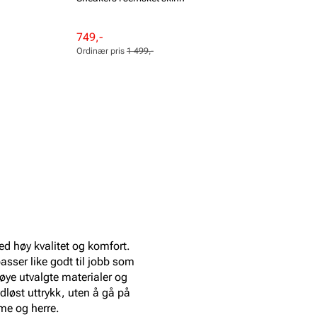
Rabattert
Ordinær
749,-
pris
pris
Ordinær pris
1 499,-
Pris
Pris
 høy kvalitet og komfort.
passer like godt til jobb som
 nøye utvalgte materialer og
dløst uttrykk, uten å gå på
me og herre.