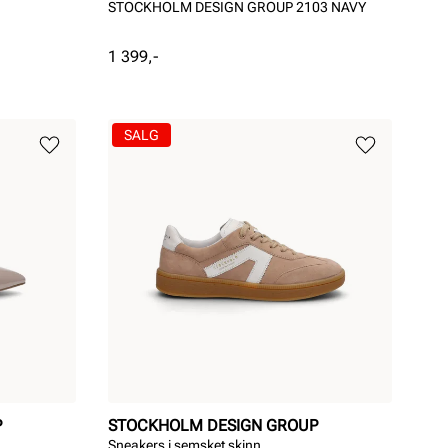
STOCKHOLM DESIGN GROUP 2103 NAVY
Pris
1 399,-
SALG
P
STOCKHOLM DESIGN GROUP
Sneakers i semsket skinn