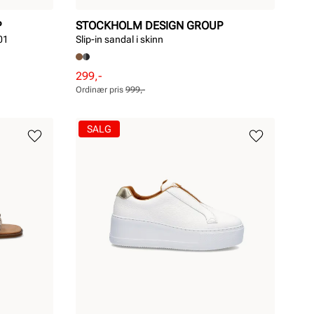
P
STOCKHOLM DESIGN GROUP
01
Slip-in sandal i skinn
Rabattert
Ordinær
299,-
pris
pris
Ordinær pris
999,-
Pris
Pris
SALG