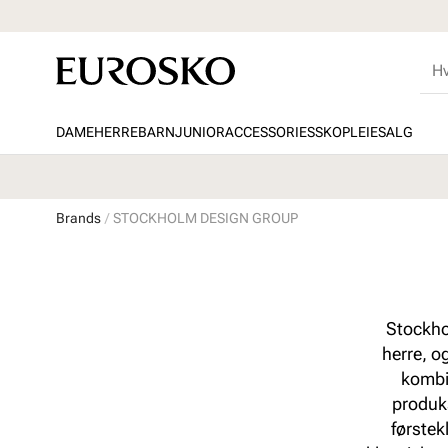
DAME
HERRE
BARN
JUNIOR
ACCESSORIES
SKOPLEIE
SALG
Brands
STOCKHOLM DESIGN GROUP
Stockho
herre, o
kombin
produks
førstek