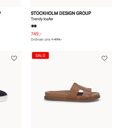
P
STOCKHOLM DESIGN GROUP
Trendy loafer
Rabattert
Ordinær
749,-
pris
pris
Ordinær pris
1 499,-
Pris
Pris
SALG