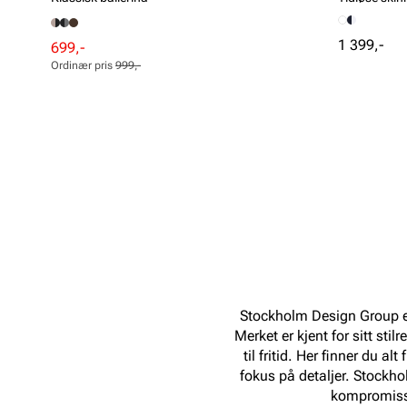
Pris
1 399,-
Rabattert
Ordinær
699,-
pris
pris
Ordinær pris
999,-
Pris
Pris
Stockholm Design Group e
Merket er kjent for sitt sti
til fritid. Her finner du a
fokus på detaljer. Stockho
kompromiss 