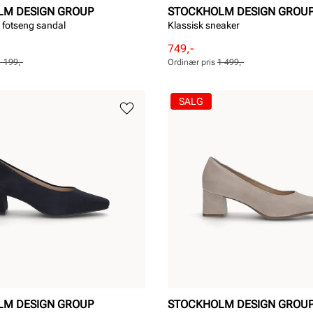
LM DESIGN GROUP
STOCKHOLM DESIGN GROU
 fotseng sandal
Klassisk sneaker
Rabattert
Ordinær
749,-
pris
pris
1 199,-
Ordinær pris
1 499,-
Pris
Pris
SALG
LM DESIGN GROUP
STOCKHOLM DESIGN GROU