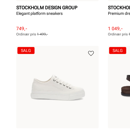
STOCKHOLM DESIGN GROUP
STOCKHO
Elegant platform sneakers
Premium dr
Rabattert
Ordinær
Rabattert
Ordinær
749,-
1 049,-
pris
pris
pris
pris
Ordinær pris
1 499,-
Ordinær pris
Pris
Pris
Pris
Pris
SALG
SALG