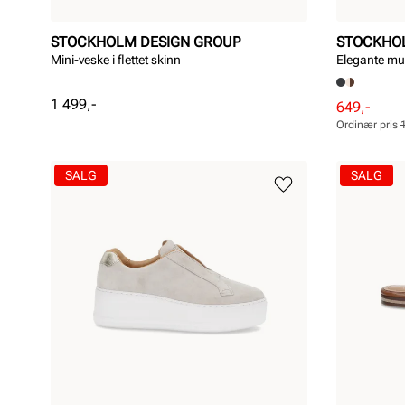
STOCKHOLM DESIGN GROUP
STOCKHO
Mini-veske i flettet skinn
Elegante mu
Pris
1 499,-
Rabattert
Ordinær
649,-
pris
pris
Ordinær pris
Pris
Pris
SALG
SALG