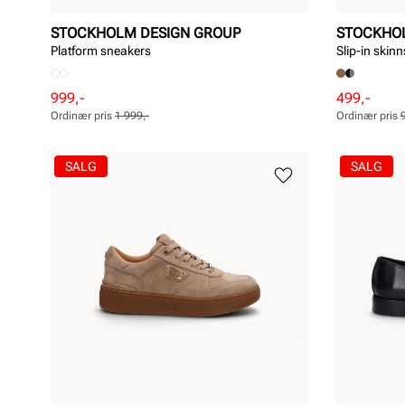
STOCKHOLM DESIGN GROUP
STOCKHO
Platform sneakers
Slip-in skin
Rabattert
Ordinær
Rabattert
Ordinær
999,-
499,-
pris
pris
pris
pris
Ordinær pris
1 999,-
Ordinær pris
Pris
Pris
Pris
Pris
SALG
SALG