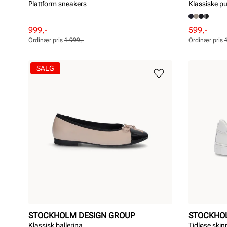
Plattform sneakers
Klassiske 
Rabattert
Ordinær
Rabattert
Ordinær
999,-
599,-
pris
pris
pris
pris
Ordinær pris
1 999,-
Ordinær pris
Pris
Pris
Pris
Pris
SALG
STOCKHOLM DESIGN GROUP
STOCKHO
Klassisk ballerina
Tidløse ski