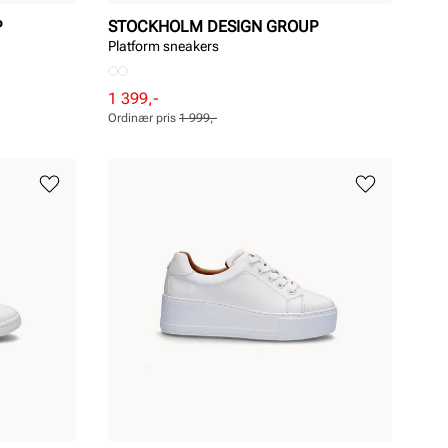
P
STOCKHOLM DESIGN GROUP
Platform sneakers
Rabattert
Ordinær
1 399,-
pris
pris
Ordinær pris
1 999,-
Pris
Pris