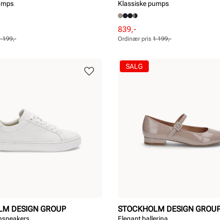
pumps
Klassiske pumps
Rabattert
Ordinær
839,-
pris
pris
1 199,-
Ordinær pris
1 199,-
Pris
Pris
SALG
LM DESIGN GROUP
STOCKHOLM DESIGN GROU
nnsneakers
Elegant ballerina