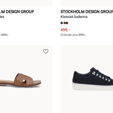
LM DESIGN GROUP
STOCKHOLM DESIGN GROU
les
Klassisk ballerina
Rabattert
Ordinær
499,-
pris
pris
1 299,-
Ordinær pris
999,-
Pris
Pris