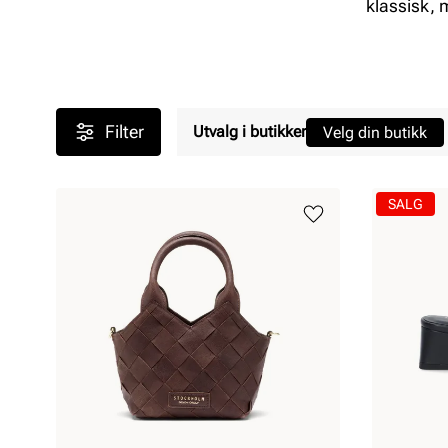
klassisk, 
Filter
Utvalg i butikker
Velg din butikk
SALG