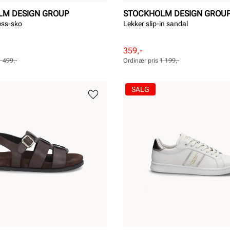
LM DESIGN GROUP
STOCKHOLM DESIGN GROU
ess-sko
Lekker slip-in sandal
Rabattert
Ordinær
359,-
pris
pris
1 499,-
Ordinær pris
1 199,-
Pris
Pris
SALG