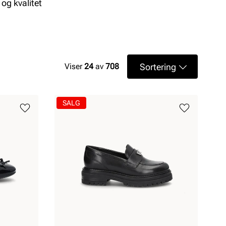
og kvalitet
Sortering
Viser
24
av
708
SALG