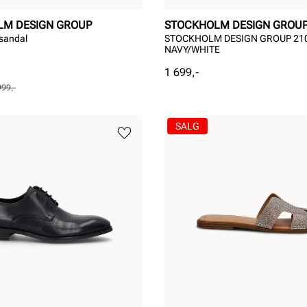
LM DESIGN GROUP
STOCKHOLM DESIGN GROU
nsandal
STOCKHOLM DESIGN GROUP 21
NAVY/WHITE
Pris
1 699,-
999,-
SALG