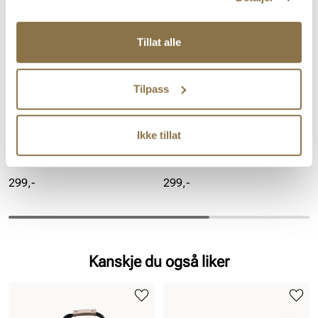
Tillat alle
Tilpass
Ikke tillat
STOCKHOLM DESIGN GROUP
STOCKHOLM DESIGN GROUP
Praktisk paraply
Praktisk paraply
Pris
Pris
299,-
299,-
Kanskje du også liker