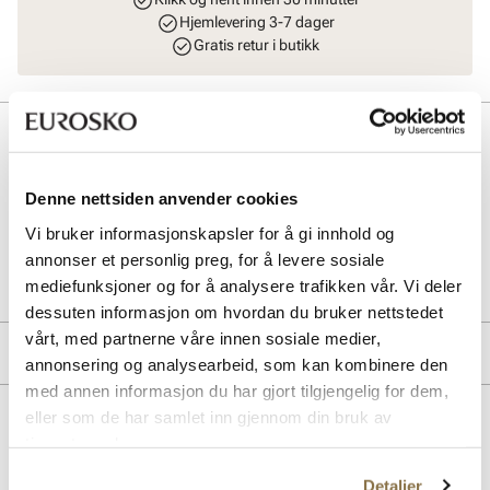
Hjemlevering 3-7 dager
Gratis retur i butikk
Beskrivelse
Praktisk og smart paraply med refleksdetaljer fra Stockholm Design
Denne nettsiden anvender cookies
Group.
Vi bruker informasjonskapsler for å gi innhold og
Art. nr
94757402
annonser et personlig preg, for å levere sosiale
Lev. art. nr
6003
mediefunksjoner og for å analysere trafikken vår. Vi deler
dessuten informasjon om hvordan du bruker nettstedet
vårt, med partnerne våre innen sosiale medier,
Merke
annonsering og analysearbeid, som kan kombinere den
med annen informasjon du har gjort tilgjengelig for dem,
eller som de har samlet inn gjennom din bruk av
Lignende produkter
tjenestene deres.
Detaljer