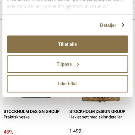
eller som de har samlet inn gjennom din bruk av
Overdel:
Textil
Merke
tjenestene deres.
Detaljer
Lignende produkter
Tillat alle
SALG
Tilpass
Ikke tillat
STOCKHOLM DESIGN GROUP
STOCKHOLM DESIGN GROUP
Praktisk veske
Heklet nett med skinndetaljer
Pris
1 499,-
Rabattert
Ordinær
489,-