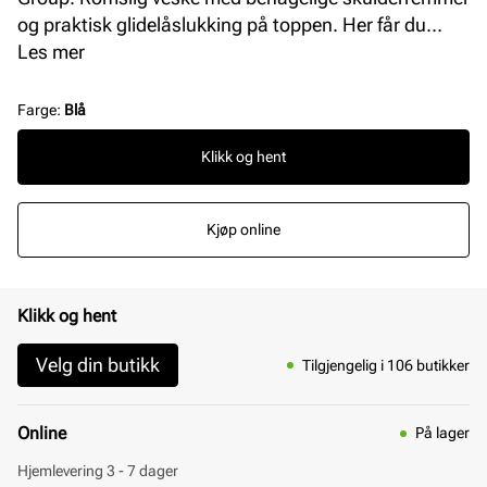
og praktisk glidelåslukking på toppen. Her får du
plass til det meste, perfekt hverdagsfavoritt! L = 34
Les mer
cm (bunn) H = 38 cm B: 20 cm.
Farge
:
Blå
Klikk og hent
Kjøp online
Klikk og hent
Velg din butikk
Tilgjengelig i 106 butikker
Online
På lager
Hjemlevering 3 - 7 dager