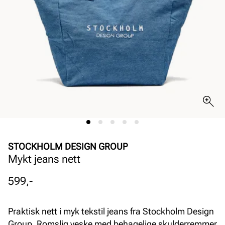
STOCKHOLM DESIGN GROUP
Mykt jeans nett
Pris
599,-
Praktisk nett i myk tekstil jeans fra Stockholm Design
Group. Romslig veske med behagelige skulderremmer