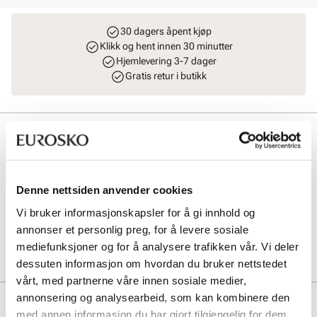
30 dagers åpent kjøp
Klikk og hent innen 30 minutter
Hjemlevering 3-7 dager
Gratis retur i butikk
Beskrivelse
Praktisk nett i myk tekstil jeans fra Stockholm Design Group. Romslig
veske med behagelige skulderremmer og praktisk glidelåslukking på
toppen. Her får du plass til det meste, perfekt hverdagsfavoritt! L =
Denne nettsiden anvender cookies
34 cm (bunn) H = 38 cm B: 20 cm.
Vi bruker informasjonskapsler for å gi innhold og
annonser et personlig preg, for å levere sosiale
Art. nr
96463402
mediefunksjoner og for å analysere trafikken vår. Vi deler
Lev. art. nr
8021
dessuten informasjon om hvordan du bruker nettstedet
vårt, med partnerne våre innen sosiale medier,
annonsering og analysearbeid, som kan kombinere den
Produktdetaljer
med annen informasjon du har gjort tilgjengelig for dem,