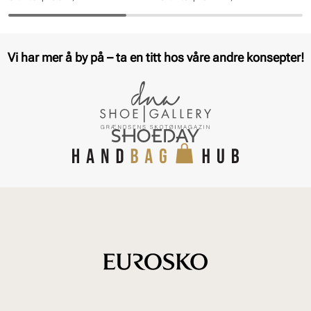
Pris
Pris
Pris
Pris
Vi har mer å by på – ta en titt hos våre andre konsepter!