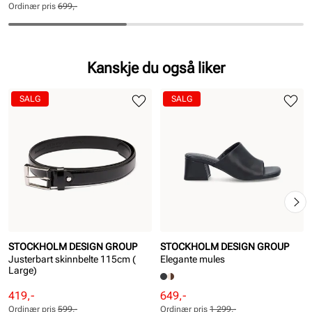
pris
pris
Ordinær pris
699,-
Pris
Pris
Kanskje du også liker
SALG
SALG
STOCKHOLM DESIGN GROUP
STOCKHOLM DESIGN GROUP
Justerbart skinnbelte 115cm (
Elegante mules
Large)
Rabattert
Ordinær
Rabattert
Ordinær
419,-
649,-
pris
pris
pris
pris
Ordinær pris
599,-
Ordinær pris
1 299,-