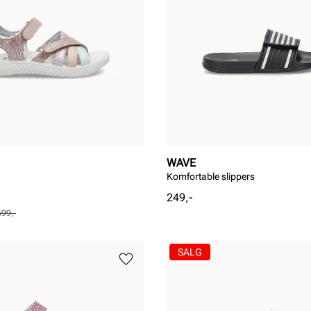
WAVE
Komfortable slippers
Pris
249,-
699,-
SALG