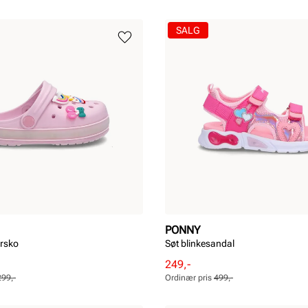
SALG
PONNY
rsko
Søt blinkesandal
Rabattert
Ordinær
249,-
pris
pris
299,-
Ordinær pris
499,-
Pris
Pris