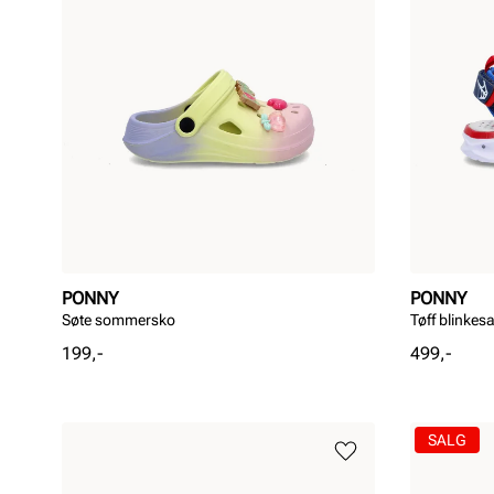
PONNY
PONNY
Søte sommersko
Tøff blinkes
Pris
Pris
199,-
499,-
SALG