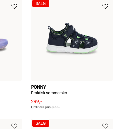
SALG
PONNY
Praktisk sommersko
Rabattert
Ordinær
299,-
pris
pris
Ordinær pris
599,-
Pris
Pris
SALG