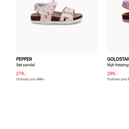
PEPPER
GOLDSTA
Søt sandal
Myk fotseng
Rabattert
Ordinær
Rabattert
Ordinær
279,-
299,-
pris
pris
pris
pris
Ordinær pris
399,-
Ordinær pris
Pris
Pris
Pris
Pris