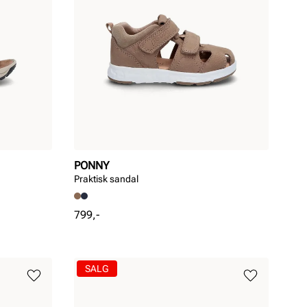
PONNY
Praktisk sandal
Pris
799,-
SALG