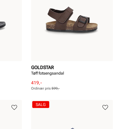
GOLDSTAR
Tøff fotsengsandal
Rabattert
Ordinær
419,-
pris
pris
Ordinær pris
599,-
Pris
Pris
SALG