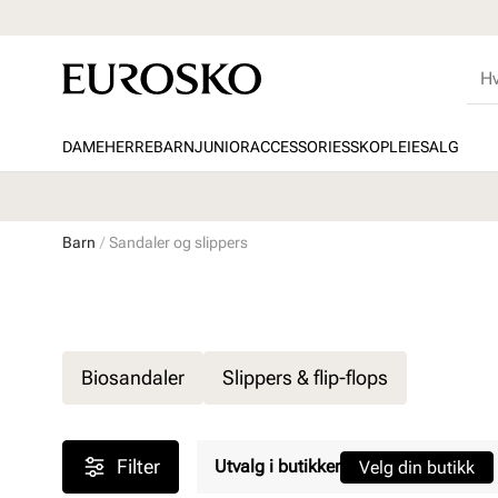
DAME
HERRE
BARN
JUNIOR
ACCESSORIES
SKOPLEIE
SALG
Barn
Sandaler og slippers
Biosandaler
Slippers & flip-flops
Filter
Utvalg i butikker
Velg din butikk