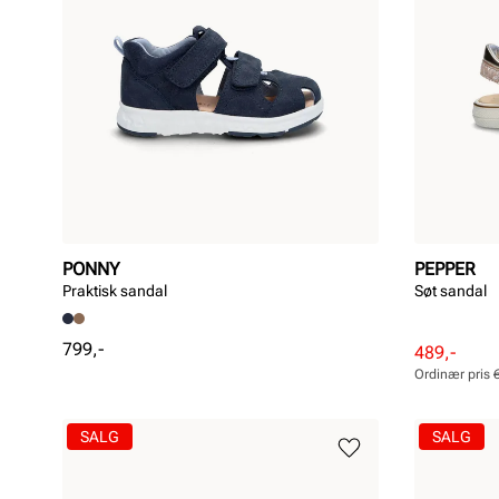
PONNY
PEPPER
Praktisk sandal
Søt sandal
Pris
799,-
Rabattert
Ordinær
489,-
pris
pris
Ordinær pris
Pris
Pris
SALG
SALG