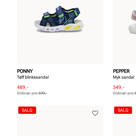
PONNY
PEPPER
Tøff blinkesandal
Myk sandal
Rabattert
Ordinær
Rabattert
Ordinær
489,-
349,-
pris
pris
pris
pris
Ordinær pris
699,-
Ordinær pris
Pris
Pris
Pris
Pris
SALG
SALG