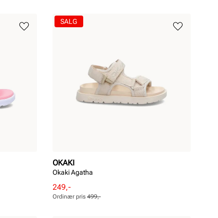
SALG
OKAKI
Okaki Agatha
Rabattert
Ordinær
249,-
pris
pris
Ordinær pris
499,-
Pris
Pris