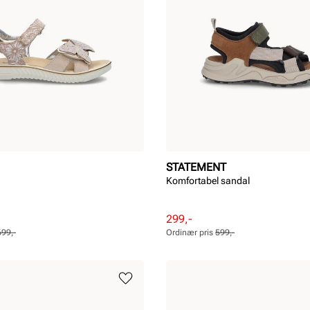
STATEMENT
Komfortabel sandal
Rabattert
Ordinær
299,-
pris
pris
699,-
Ordinær pris
599,-
Pris
Pris