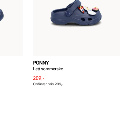
PONNY
Lett sommersko
Rabattert
Ordinær
209,-
pris
pris
Ordinær pris
299,-
Pris
Pris