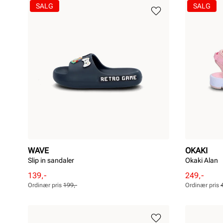
SALG
SALG
WAVE
OKAKI
Slip in sandaler
Okaki Alan
Rabattert
Ordinær
Rabattert
Ordinær
139,-
249,-
pris
pris
pris
pris
Ordinær pris
199,-
Ordinær pris
Pris
Pris
Pris
Pris