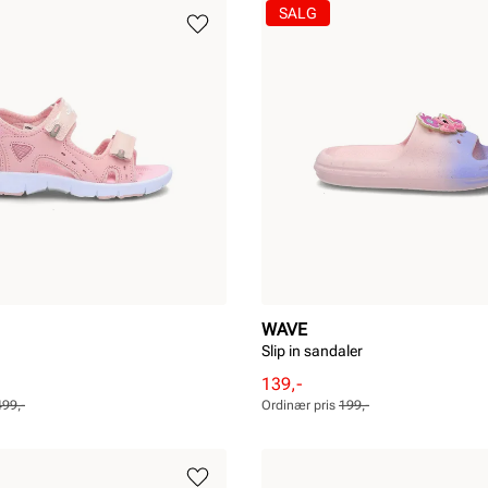
SALG
WAVE
Slip in sandaler
Rabattert
Ordinær
139,-
pris
pris
499,-
Ordinær pris
199,-
Pris
Pris