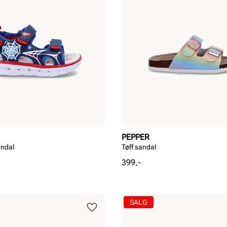
PEPPER
andal
Tøff sandal
Pris
399,-
SALG