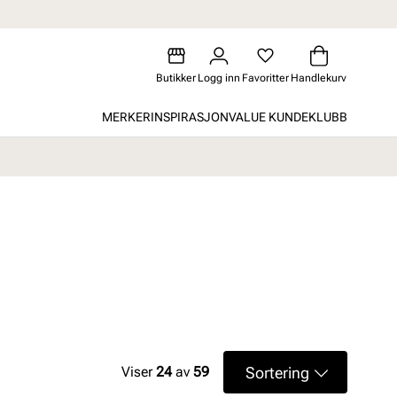
Butikker
Logg inn
Favoritter
Handlekurv
MERKER
INSPIRASJON
VALUE KUNDEKLUBB
Sortering
Viser
24
av
59