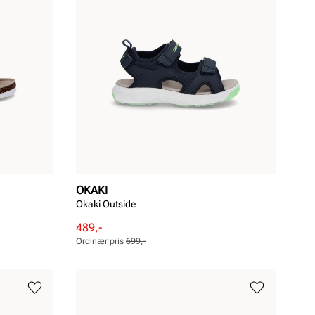
OKAKI
Okaki Outside
Rabattert
Ordinær
489,-
pris
pris
Ordinær pris
699,-
Pris
Pris