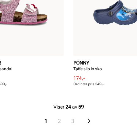
R
PONNY
sandal
Tøffe slip in sko
Rabattert
Ordinær
174,-
pris
pris
599,-
Ordinær pris
249,-
Pris
Pris
Viser
24
av
59
1
2
3