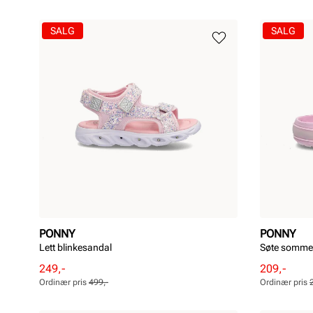
SALG
SALG
PONNY
PONNY
Lett blinkesandal
Søte somme
Rabattert
Ordinær
Rabattert
Ordinær
249,-
209,-
pris
pris
pris
pris
Ordinær pris
499,-
Ordinær pris
Pris
Pris
Pris
Pris