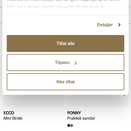
eller som de har samlet inn gjennom din bruk av
Overdel:
Nubuk skinn
tjenestene deres.
Merke
For:
Skinn
Detaljer
Såle:
Gummi, Støtdempende, Syntet
Lignende produkter
Tillat alle
Tilpass
Ikke tillat
ECCO
PONNY
Mini Stride
Praktisk sandal