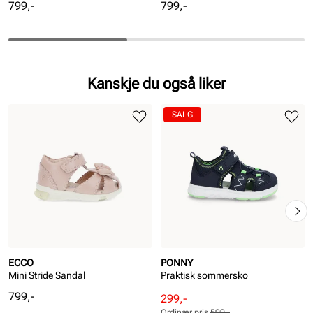
Pris
Pris
799,-
799,-
Kanskje du også liker
SALG
ECCO
PONNY
Mini Stride Sandal
Praktisk sommersko
Pris
799,-
Rabattert
Ordinær
299,-
Ordinær pris
599,-