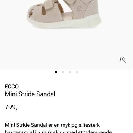
ECCO
Mini Stride Sandal
Pris
799,-
Mini Stride Sandal er en myk og slitesterk
barnesandal i nubuk skinn med støtdempende