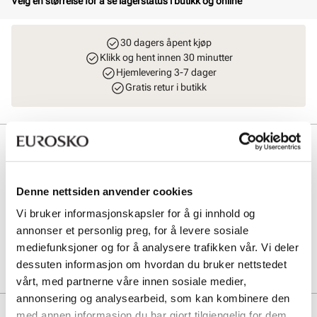
Velg en størrelse for å se lagerstatus i butikk og online
30 dagers åpent kjøp
Klikk og hent innen 30 minutter
Hjemlevering 3-7 dager
Gratis retur i butikk
Beskrivelse
Mini Stride Sandal er en myk og slitesterk barnesandal i nubuk skinn
med støtdempende gummisåle. Sandalen gir god støtte og komfort
Denne nettsiden anvender cookies
for små føtter, perfekt som førstegangssko i varme måneder.
Vi bruker informasjonskapsler for å gi innhold og
Justerbare borrelåser sikrer enkel tilpasning og trygg passform.
annonser et personlig preg, for å levere sosiale
mediefunksjoner og for å analysere trafikken vår. Vi deler
Art. nr
72863400
dessuten informasjon om hvordan du bruker nettstedet
Lev. art. nr
761131
vårt, med partnerne våre innen sosiale medier,
annonsering og analysearbeid, som kan kombinere den
Produktdetaljer
med annen informasjon du har gjort tilgjengelig for dem,