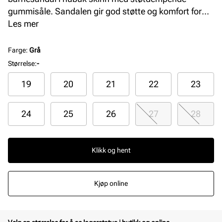
gummisåle. Sandalen gir god støtte og komfort for
små føtter, perfekt som førstegangssko i varme
Les mer
måneder. Justerbare borrelåser sikrer enkel
tilpasning og trygg passform.
Farge
:
Grå
Størrelse
:
-
19
20
21
22
23
24
25
26
27
28
Klikk og hent
Kjøp online