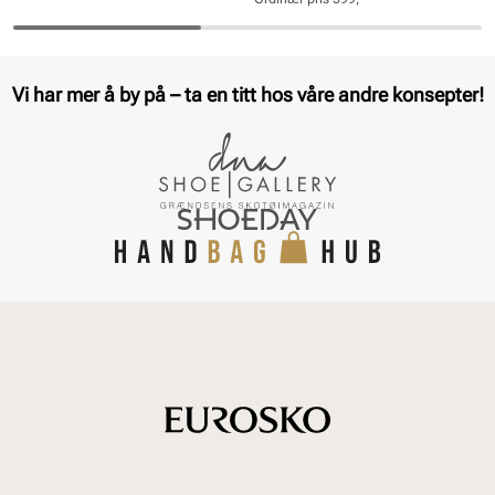
pris
pris
Pris
Pris
Vi har mer å by på – ta en titt hos våre andre konsepter!