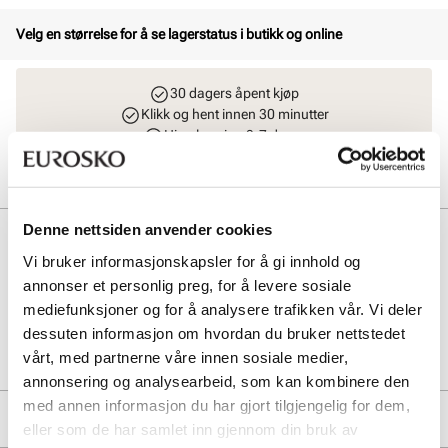
Velg en størrelse for å se lagerstatus i butikk og online
30 dagers åpent kjøp
Klikk og hent innen 30 minutter
Hjemlevering 3-7 dager
Gratis retur i butikk
Denne nettsiden anvender cookies
Beskrivelse
Vi bruker informasjonskapsler for å gi innhold og
Søte og supermyke blinkesandaler som sitter godt på foten.
annonser et personlig preg, for å levere sosiale
mediefunksjoner og for å analysere trafikken vår. Vi deler
Art. nr
71363010
dessuten informasjon om hvordan du bruker nettstedet
Lev. art. nr
26V4644
vårt, med partnerne våre innen sosiale medier,
annonsering og analysearbeid, som kan kombinere den
med annen informasjon du har gjort tilgjengelig for dem,
Produktdetaljer
eller som de har samlet inn gjennom din bruk av