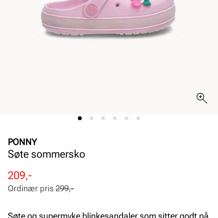
PONNY
Søte sommersko
Rabattert
Ordinær
209,-
pris
pris
Ordinær pris
299,-
Pris
Pris
Søte og supermyke blinkesandaler som sitter godt på