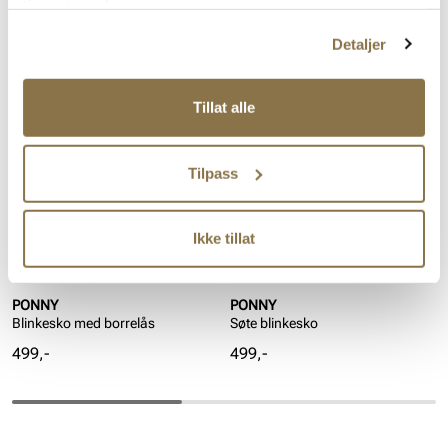
tjenestene deres.
Overdel:
Syntetisk
Detaljer
Lignende produkter
Tillat alle
Tilpass
Ikke tillat
PONNY
PONNY
Blinkesko med borrelås
Søte blinkesko
Pris
Pris
499,-
499,-