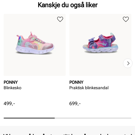
Kanskje du også liker
PONNY
PONNY
Blinkesko
Praktisk blinkesandal
Pris
Pris
499,-
699,-