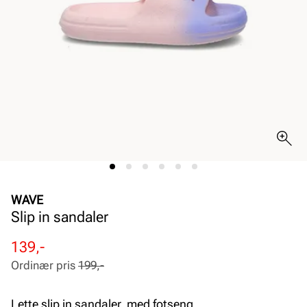
WAVE
Slip in sandaler
Rabattert
Ordinær
139,-
pris
pris
Ordinær pris
199,-
Pris
Pris
Lette slip in sandaler, med fotseng.