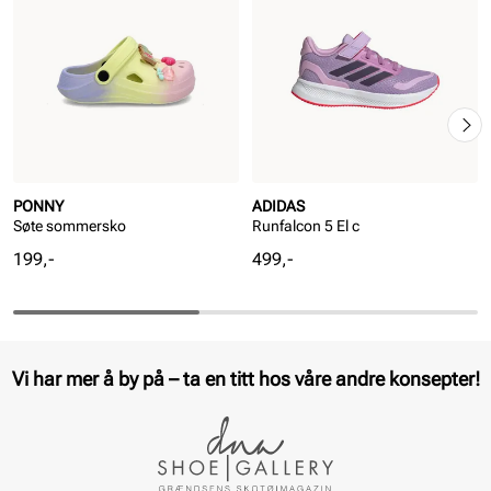
PONNY
ADIDAS
Søte sommersko
Runfalcon 5 El c
Pris
Pris
199,-
499,-
Vi har mer å by på – ta en titt hos våre andre konsepter!