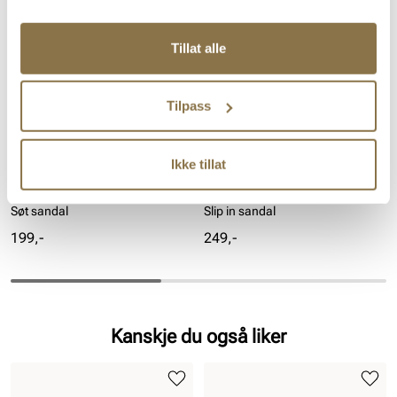
Tillat alle
Tilpass
Ikke tillat
WAVE
WAVE
Søt sandal
Slip in sandal
Pris
Pris
199,-
249,-
Kanskje du også liker