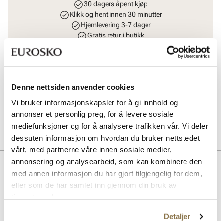
30 dagers åpent kjøp
Klikk og hent innen 30 minutter
Hjemlevering 3-7 dager
Gratis retur i butikk
Beskrivelse
Denne nettsiden anvender cookies
Lette slip in sandaler, med fotseng.
Vi bruker informasjonskapsler for å gi innhold og
annonser et personlig preg, for å levere sosiale
Art. nr
71363011
mediefunksjoner og for å analysere trafikken vår. Vi deler
Lev. art. nr
26V4649
dessuten informasjon om hvordan du bruker nettstedet
vårt, med partnerne våre innen sosiale medier,
annonsering og analysearbeid, som kan kombinere den
Produktdetaljer
med annen informasjon du har gjort tilgjengelig for dem,
eller som de har samlet inn gjennom din bruk av
Overdel:
Syntetisk
tjenestene deres.
Lignende produkter
Detaljer