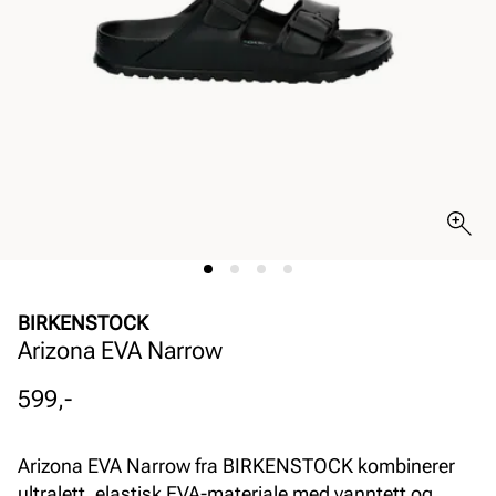
BIRKENSTOCK
Arizona EVA Narrow
Pris
599,-
Arizona EVA Narrow fra BIRKENSTOCK kombinerer
ultralett, elastisk EVA-materiale med vanntett og