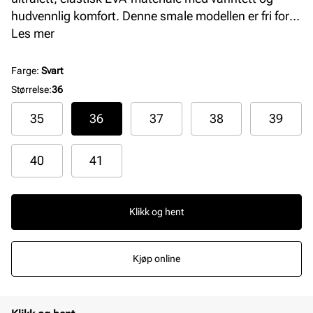
hudvennlig komfort. Denne smale modellen er fri for
skadelige stoffer og har nøytral lukt, perfekt for dame
Les mer
som ønsker slitesterke sandaler og tøfler med høy
kvalitet og komfort gjennom hele dagen.
Farge
:
Svart
Størrelse
:
36
35
36
37
38
39
40
41
Klikk og hent
Kjøp online