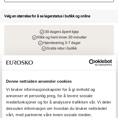
Velg en størrelse for å se lagerstatus i butikk og online
30 dagers åpent kjøp
Klikk og hent innen 30 minutter
Hjemlevering 3-7 dager
Gratis retur i butikk
Beskrivelse
BIRKENSTOCK Arizona SFB LEOI Regular er en klassisk
Denne nettsiden anvender cookies
herresandal med justerbare nubukskinnstropper for optimal
Vi bruker informasjonskapsler for å gi innhold og
tilpasning. Den myke skinninnersålen og ergonomiske fotsengen gir
utmerket komfort og støtte hele dagen. Syntet/gummisålen sikrer
annonser et personlig preg, for å levere sosiale
godt grep og slitestyrke, perfekt for hverdagsbruk. En pålitelig og
mediefunksjoner og for å analysere trafikken vår. Vi deler
tidløs favoritt. Farge: Habana
dessuten informasjon om hvordan du bruker nettstedet
vårt, med partnerne våre innen sosiale medier,