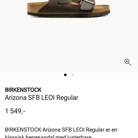
BIRKENSTOCK
Arizona SFB LEOI Regular
Pris
1 549,-
BIRKENSTOCK Arizona SFB LEOI Regular er en
klassisk herresandal med justerbare