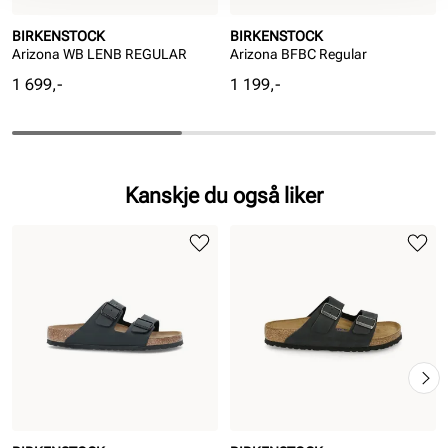
BIRKENSTOCK
BIRKENSTOCK
Arizona WB LENB REGULAR
Arizona BFBC Regular
Pris
Pris
1 699,-
1 199,-
Kanskje du også liker