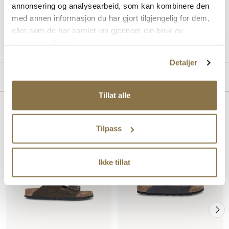
Art. nr
11276400
annonsering og analysearbeid, som kan kombinere den
Lev. art. nr
452761
med annen informasjon du har gjort tilgjengelig for dem,
eller som de har samlet inn gjennom din bruk av
tjenestene deres.
Produktdetaljer
Detaljer
Overdel:
Fettet skinn
Merke
For:
Skinn
Såle:
Syntet/Gummi
Tillat alle
Lignende produkter
Tilpass
Ikke tillat