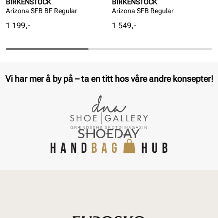
BIRKENSTOCK
BIRKENSTOCK
Arizona SFB BF Regular
Arizona SFB Regular
Pris
Pris
1 199,-
1 549,-
Vi har mer å by på – ta en titt hos våre andre konsepter!