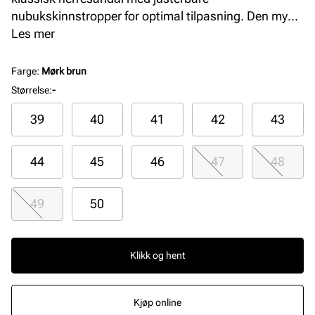
nubukskinnstropper for optimal tilpasning. Den myke
skinninnersålen og ergonomiske fotsengen gir
Les mer
utmerket komfort og støtte hele dagen.
Syntet/gummisålen sikrer godt grep og slitestyrke,
Farge
:
Mørk brun
perfekt for hverdagsbruk. En pålitelig og tidløs
Størrelse
:
-
favoritt. Farge: Habana
39
40
41
42
43
44
45
46
47
48
49
50
Klikk og hent
Kjøp online