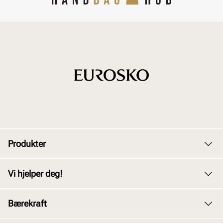
Produkter
Dame
Vi hjelper deg!
Herre
Kundeservice
Bærekraft
Barn
Bytte og retur