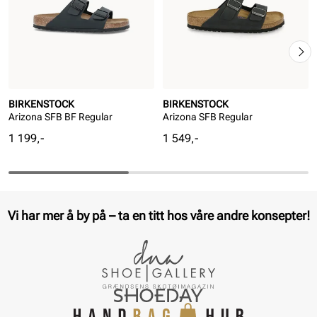
BIRKENSTOCK
BIRKENSTOCK
Arizona SFB BF Regular
Arizona SFB Regular
Pris
Pris
1 199,-
1 549,-
Vi har mer å by på – ta en titt hos våre andre konsepter!