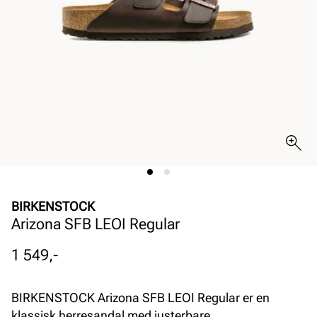
BIRKENSTOCK
Arizona SFB LEOI Regular
Pris
1 549,-
BIRKENSTOCK Arizona SFB LEOI Regular er en
klassisk herresandal med justerbare