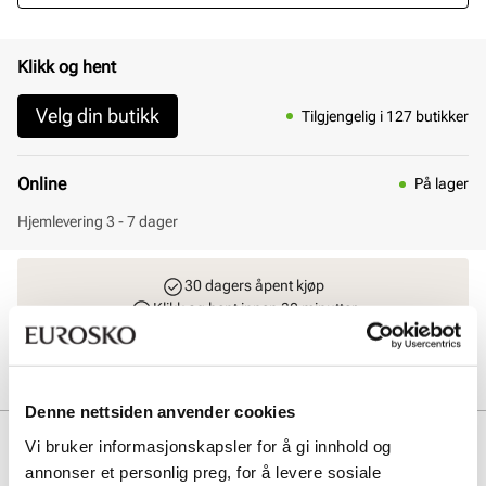
Klikk og hent
Velg din butikk
Tilgjengelig i 127 butikker
Online
På lager
Hjemlevering 3 - 7 dager
30 dagers åpent kjøp
Klikk og hent innen 30 minutter
Hjemlevering 3-7 dager
Gratis retur i butikk
Denne nettsiden anvender cookies
Beskrivelse
Vi bruker informasjonskapsler for å gi innhold og
annonser et personlig preg, for å levere sosiale