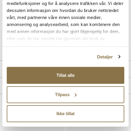
BIRKENSTOCK Arizona SFB LEOI Regular er en klassisk
mediefunksjoner og for å analysere trafikken vår. Vi deler
herresandal med justerbare nubukskinnstropper for optimal
dessuten informasjon om hvordan du bruker nettstedet
tilpasning. Den myke skinninnersålen og ergonomiske fotsengen gir
utmerket komfort og støtte hele dagen. Syntet/gummisålen sikrer
vårt, med partnerne våre innen sosiale medier,
godt grep og slitestyrke, perfekt for hverdagsbruk. En pålitelig og
annonsering og analysearbeid, som kan kombinere den
tidløs favoritt. Farge: Habana
med annen informasjon du har gjort tilgjengelig for dem,
eller som de har samlet inn gjennom din bruk av
Art. nr
11276400
tjenestene deres.
Lev. art. nr
452761
Detaljer
Produktdetaljer
Tillat alle
Overdel:
Fettet skinn
Merke
For:
Skinn
Tilpass
Såle:
Syntet/Gummi
Lignende produkter
Ikke tillat