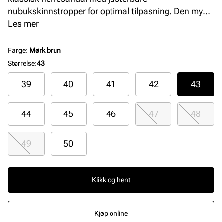
nubukskinnstropper for optimal tilpasning. Den myke
skinninnersålen og ergonomiske fotsengen gir
Les mer
utmerket komfort og støtte hele dagen.
Syntet/gummisålen sikrer godt grep og slitestyrke,
Farge
:
Mørk brun
perfekt for hverdagsbruk. En pålitelig og tidløs
Størrelse
:
43
favoritt. Farge: Habana
39
40
41
42
43
44
45
46
47
48
49
50
Klikk og hent
Kjøp online