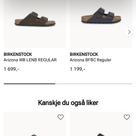
BIRKENSTOCK
BIRKENSTOCK
Arizona WB LENB REGULAR
Arizona BFBC Regular
Pris
Pris
1 699,-
1 199,-
Kanskje du også liker